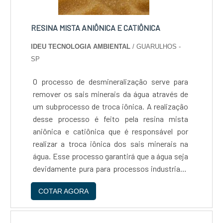
RESINA MISTA ANIÔNICA E CATIÔNICA
IDEU TECNOLOGIA AMBIENTAL
/ GUARULHOS -
SP
O processo de desmineralização serve para
remover os sais minerais da água através de
um subprocesso de troca iônica. A realização
desse processo é feito pela resina mista
aniônica e catiônica que é responsável por
realizar a troca iônica dos sais minerais na
água. Esse processo garantirá que a água seja
devidamente pura para processos industriais.
Importância da resina mista No processo de
COTAR AGORA
desmineralização da água são retirados
elementos como....