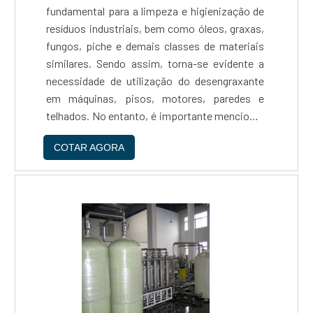
fundamental para a limpeza e higienização de
resíduos industriais, bem como óleos, graxas,
fungos, piche e demais classes de materiais
similares. Sendo assim, torna-se evidente a
necessidade de utilização do desengraxante
em máquinas, pisos, motores, paredes e
telhados. No entanto, é importante mencionar
que o desengraxante não atua de forma
COTAR AGORA
automática, o que exige o auxílio manual para
aplicá-lo. Além disso, a quantidade de material
a ser utilizada durante o processo de limpeza
depende diretamente do nível de sujidade do
equipamento ou do ambiente e do tipo de
higienização a ser realizada. Características do
desengraxante tipo concentradoAntes de
mais nada, é importante esclarecer que o
desengraxante tipo concentrado pode ser
aplicado tanto em estabelecimentos