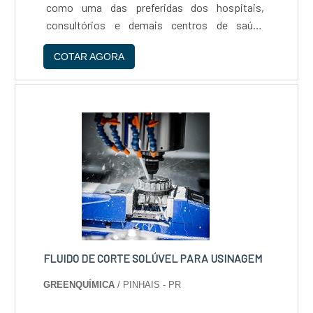
como uma das preferidas dos hospitais,
consultórios e demais centros de saúde
quando do tratamento de pacientes com
COTAR AGORA
insuficiência respiratória. O dado que baliza
essa ação, por sua vez, fica por....
FLUIDO DE CORTE SOLÚVEL PARA USINAGEM
GREENQUÍMICA
/ PINHAIS - PR