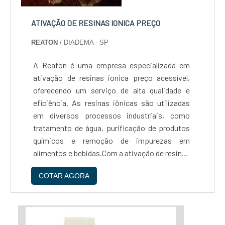
resinas, oferecendo soluções personalizadas e
eficientes para atender às necessidades de
ATIVAÇÃO DE RESINAS IONICA PREÇO
cada cliente. Se você busca um serviço de
REATON
/ DIADEMA - SP
regeneração de resinas de qualidade e
confiança, conte com a Reaton....
A Reaton é uma empresa especializada em
ativação de resinas ionica preço acessível,
oferecendo um serviço de alta qualidade e
eficiência. As resinas iônicas são utilizadas
em diversos processos industriais, como
tratamento de água, purificação de produtos
químicos e remoção de impurezas em
alimentos e bebidas.Com a ativação de resinas
ionica preço justo, é possível aumentar a
COTAR AGORA
capacidade de troca iônica, melhorando a
eficiência do processo e reduzindo os custos
operacionais. Além disso, a Reaton oferece
um serviço de manutenção preventiva,