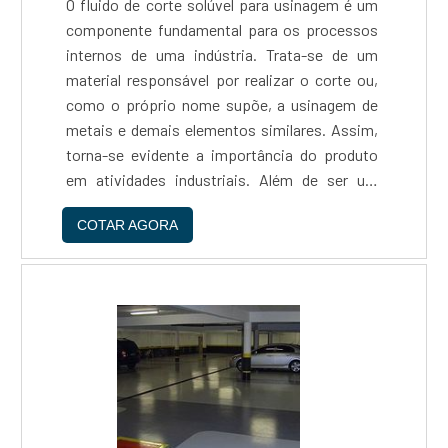
O fluido de corte solúvel para usinagem é um
componente fundamental para os processos
internos de uma indústria. Trata-se de um
material responsável por realizar o corte ou,
como o próprio nome supõe, a usinagem de
metais e demais elementos similares. Assim,
torna-se evidente a importância do produto
em atividades industriais. Além de ser um
material extremamente importante para os
COTAR AGORA
processos de usinagem, o fluido de corte
solúvel apresenta um ótimo custo-benefício e
prolonga a vida útil de ferramentas industriais.
Por essas e outras razões, destaca-se como
um material de suma relevância nas operações
de usinagem. Tipos de aplicações do
produtoAntes de mais nada, é importante
esclarecer que a escolha do fluido de corte vai
depender das necessidades e características