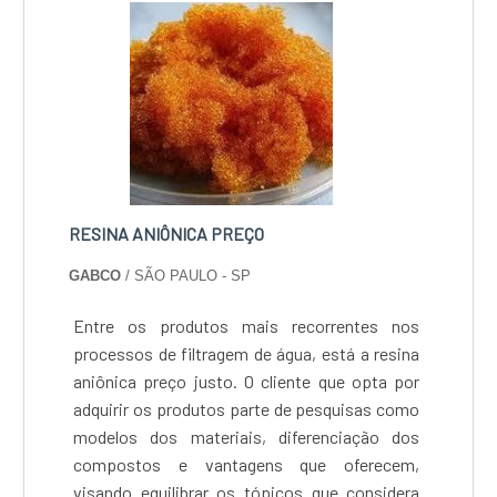
ponta. A organização tem processos muito
bem estruturados e atende todo o território
nacional. Entre em contato para saber mais
sobre!.
RESINA ANIÔNICA PREÇO
GABCO
/ SÃO PAULO - SP
Entre os produtos mais recorrentes nos
processos de filtragem de água, está a resina
aniônica preço justo. O cliente que opta por
adquirir os produtos parte de pesquisas como
modelos dos materiais, diferenciação dos
compostos e vantagens que oferecem,
visando equilibrar os tópicos que considera