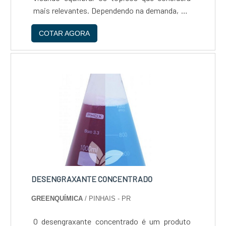
mais relevantes. Dependendo na demanda, é a
melhor opção do mercado em solução limpa.
COTAR AGORA
Processos em que é utilizada a resina aniônica
preço justo Desmin....
DESENGRAXANTE CONCENTRADO
GREENQUÍMICA
/ PINHAIS - PR
O desengraxante concentrado é um produto