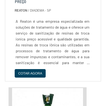
PREÇO
anos de experiência no mercado, a Reaton é
REATON
/ DIADEMA - SP
uma empresa de confiança, comprometida em
oferecer soluções eficientes e de alta
A Reaton é uma empresa especializada em
qualidade para seus clientes. Se você busca
soluções de tratamento de água e oferece um
um serviço de ativação de resinas ionica preço
serviço de sanitização de resinas de troca
justo e de confiança, não hesite em contatar a
ionica preço acessível e qualidade garantida.
Reaton....
As resinas de troca iônica são utilizadas em
processos de tratamento de água para
remover impurezas e contaminantes, e a sua
sanitização é essencial para manter a
eficiência do processo e prolongar a vida útil
COTAR AGORA
das resinas.O processo de sanitização da
Reaton é realizado por profissionais
altamente capacitados e utiliza produtos
químicos de alta qualidade, garantindo a
eliminação de bactérias, fungos e outros
micro-organismos que possam comprometer