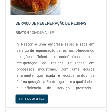
SERVIÇO DE REGENERAÇÃO DE RESINAS
REATON
/ DIADEMA - SP
A Reaton é uma empresa especializada em
serviço de regeneração de resinas, oferecendo
soluções eficientes e econômicas para a
recuperação de resinas utilizadas em
processos industriais. Com uma equipe
altamente qualificada e equipamentos de
última geração, a Reaton garante a qualidade e
a eficiência do serviço prestado.A
regeneração de resinas é uma alternativa
COTAR AGORA
sustentável e econômica para a substituição
de resinas saturadas, permitindo a reutilização