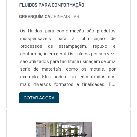
FLUIDOS PARA CONFORMAÇÃO
GREENQUÍMICA
/ PINHAIS - PR
Os fluidos para conformação são produtos
indispensáveis para a lubrificação de
processos de estampagem, repuxo e
conformação em geral. Os fluidos, por sua vez,
são utilizados para facilitar a usinagem de uma
série de materiais, como os metais, por
exemplo. Eles podem ser encontrados nos
mais diversos formatos e finalidades. Em
paralelo a isso, os fluidos a fim de
COTAR AGORA
conformação visam oferecer resistência à
região de contato entre a peça e a ferramenta,
de modo a gerar um melhor acabamento ao
produto e promover a durabilidade da
ferramenta. Por essas e outras razões, este