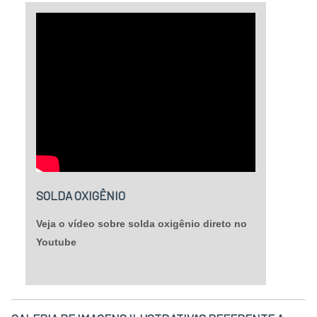
química Al2O3. - Pureza: 99% - Granulometria:
malhas 325, 500. 800, 1000, 1200, 1500 e 3000.
Aplicação: - Indústria de polimento,
refratários e fibras cerâmicas; - Indústria
videira, esmaltes, fibras e revestimentos
cerâmicos; - Indústria cerâmica de alta
alumina. Embalagem: - Sacaria de 15 Kg a 25
Kg
SOLDA OXIGÊNIO
Veja o vídeo sobre solda oxigênio direto no
Youtube