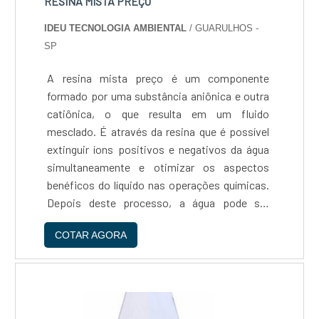
RESINA MISTA PREÇO
IDEU TECNOLOGIA AMBIENTAL
/ GUARULHOS -
SP
A resina mista preço é um componente
formado por uma substância aniônica e outra
catiônica, o que resulta em um fluido
mesclado. É através da resina que é possível
extinguir íons positivos e negativos da água
simultaneamente e otimizar os aspectos
benéficos do líquido nas operações químicas.
Depois deste processo, a água pode ser
introduzida em: Radiadores, Baterias,
COTAR AGORA
Laboratórios químicos, Aquários, Peças
mecânicas variadas, Entre outras situa....