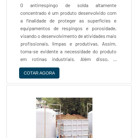
O antirrespingo de solda altamente
concentrado é um produto desenvolvido com
a finalidade de proteger as superfícies e
equipamentos de respingos e porosidade,
visando o desenvolvimento de atividades mais
profissionais, limpas e produtivas. Assim,
torna-se evidente a necessidade do produto
em rotinas industriais. Além disso, é
importante ressaltar que antirrespingo de
COTAR AGORA
solda contribui para a redução de custos com
a rotina de limpeza e remoção, fator
fundamental para promover uma melhor
performance nas operações de soldagem.
Trata-se, inclusive, de uma das alternativas
mais seguras e práticas para eliminar
respingos e porosidade. Características do
antirrespingo altamente concentrado Antes de
mais nada, vale esclarecer que as