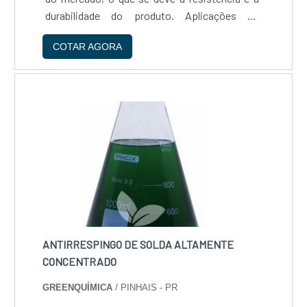
durabilidade do produto. Aplicações do
epóxiEssa tecnologia está em constante
COTAR AGORA
aprimoramento e adaptação, por conta das
transformações decorrentes da....
ANTIRRESPINGO DE SOLDA ALTAMENTE
CONCENTRADO
GREENQUÍMICA
/ PINHAIS - PR