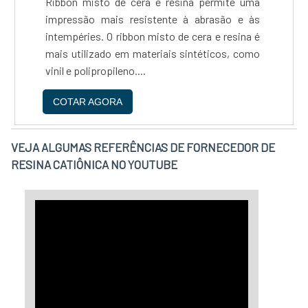
Ribbon misto de cera e resina permite uma
quantidades. Não perca a oportunidade de
um orçamento!
impressão mais resistente à abrasão e às
experimentar a diferença que nossa alumina
intempéries. O ribbon misto de cera e resina é
calcinada pode fazer em seus produtos e
mais utilizado em materiais sintéticos, como
processos. Entre em contato conosco hoje
vinil e polipropileno....
mesmo para saber mais e fazer seu pedido!
CARACTERÍSTICAS - Produto inorgânico de
COTAR AGORA
origem sintética, com elevada pureza e grande
consistência físico- química. - Fórmula
química Al2O3. - Pureza: 99% - Granulometria:
VEJA ALGUMAS REFERÊNCIAS DE FORNECEDOR DE
malhas 325, 500. 800, 1000, 1200, 1500 e 3000.
RESINA CATIÔNICA NO YOUTUBE
Aplicação: - Indústria de polimento,
refratários e fibras cerâmicas; - Indústria
videira, esmaltes, fibras e revestimentos
cerâmicos; - Indústria cerâmica de alta
alumina. Embalagem: - Sacaria de 15 Kg a 25
Kg