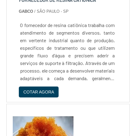
GABCO
/ SÃO PAULO - SP
O fornecedor de resina catiônica trabalha com
atendimento de segmentos diversos, tanto
em vertente industrial quanto de produção,
específicos de tratamento ou que utilizem
grande fluxo d’água e precisem aderir a
serviços de suporte à filtração. Através de um
processo, ele começa a desenvolver materiais
adaptáveis a cada demanda, geralmente
introduzindo o cliente aos possíveis recursos
COTAR AGORA
necessários. Possibilidades geradas pelo
fornecedor...