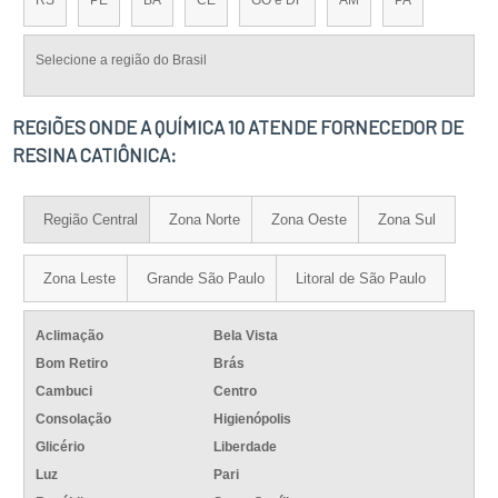
RS
PE
BA
CE
GO e DF
AM
PA
Selecione a região do Brasil
REGIÕES ONDE A QUÍMICA 10 ATENDE FORNECEDOR DE
RESINA CATIÔNICA:
Região Central
Zona Norte
Zona Oeste
Zona Sul
Zona Leste
Grande São Paulo
Litoral de São Paulo
Aclimação
Bela Vista
Bom Retiro
Brás
Cambuci
Centro
Consolação
Higienópolis
Glicério
Liberdade
Luz
Pari