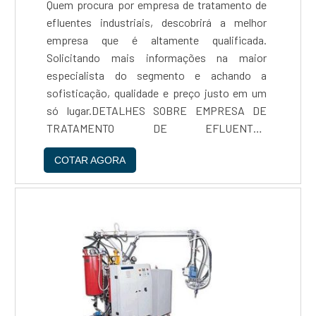
Quem procura por empresa de tratamento de
efluentes industriais, descobrirá a melhor
empresa que é altamente qualificada.
Solicitando mais informações na maior
especialista do segmento e achando a
sofisticação, qualidade e preço justo em um
só lugar.DETALHES SOBRE EMPRESA DE
TRATAMENTO DE EFLUENTES
INDUSTRIAISQuem precisa de empresa de
COTAR AGORA
tratamento de efluentes industriais inovadora,
encontra na internet a Reaton. A empresa tem
em seu escopo filtros para condomínio e
tratamento de água de rio, garantindo a
satisfação da venda à entrega final, com foco
total na qualidade.Discorrendo ainda sobre
empresa de tratamento de efluentes
industriais, sempre deve-se buscar uma
empresa que tenha produtos e serviços com