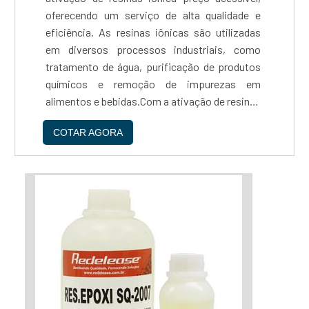
oferecendo um serviço de alta qualidade e
eficiência. As resinas iônicas são utilizadas
em diversos processos industriais, como
tratamento de água, purificação de produtos
químicos e remoção de impurezas em
alimentos e bebidas.Com a ativação de resinas
ionica preço justo, é possível aumentar a
COTAR AGORA
capacidade de troca iônica, melhorando a
eficiência do processo e reduzindo os custos
operacionais. Além disso, a Reaton oferece
um serviço de manutenção preventiva,
garantindo a durabilidade e eficiência das
resinas iônicas.A EMPRESA MAIS
QUALIFICADA DO SEGMENTOA empresa conta
com uma equipe altamente qualificada e
equipamentos de última geração, garantindo a
qualidade e segurança do serviço prestado.
Além disso, a Reaton oferece preços