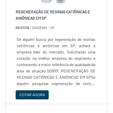
REGENERAÇÃO DE RESINAS CATIÔNICAS E
ANIÔNICAS EM SP
REATON
/ DIADEMA - SP
Se alguém busca por regeneração de resinas
catiônicas e aniônicas em SP, achará a
empresa líder do mercado. Solicitando uma
cotação na melhor empresa do segmento e
conhecendo a maior referência de qualidade da
área de atuação.SOBRE REGENERAÇÃO DE
RESINAS CATIÔNICAS E ANIÔNICAS EM SPSe
alguém pesquisar regeneração de resinas
catiônicas e aniônicas em SP em uma
COTAR AGORA
empresa altamente qualificada, acha a Reaton.
Empresa especializada em abrandador e
manutenções em equipamentos para