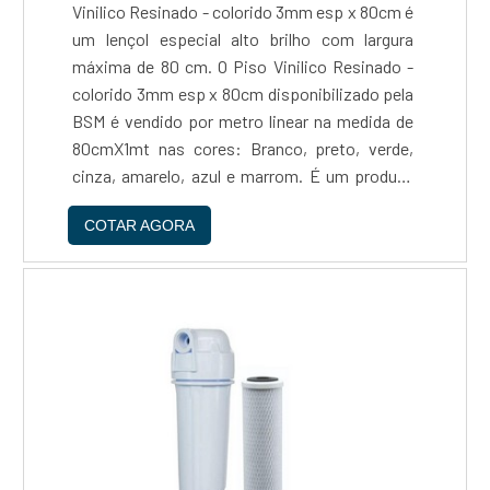
Vinilico Resinado - colorido 3mm esp x 80cm é
um lençol especial alto brilho com largura
máxima de 80 cm. O Piso Vinilico Resinado -
colorido 3mm esp x 80cm disponibilizado pela
BSM é vendido por metro linear na medida de
80cmX1mt nas cores: Branco, preto, verde,
cinza, amarelo, azul e marrom. É um produto
de fácil instalação, podendo ser aplicado
COTAR AGORA
diretamente sobre o contra piso que deve
estar liso....