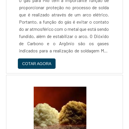
O gás para MIG tem a importante função de
proporcionar proteção no processo de solda
que é realizado através de um arco elétrico.
Portanto, a função do gás é evitar o contato
do ar atmosférico com o metal que está sendo
fundido, além de estabilizar o arco. O Dióxido
de Carbono e o Argônio são os gases
indicados para a realização de soldagem MIG.
Principais características de utilização do
COTAR AGORA
material Argônio: indicado para realizar o
preenchimen....