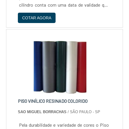
cilindro conta com uma data de validade que
serviços, o que significa que você pode contar
deve ser respeitada integralmente.
com a empresa para resolver qualquer
COTAR AGORA
Qualificações importantes do produto
problema que possa surgir. Não hesite em
Durabilidade, Resistência....
escolher a Reaton para cuidar do tratamento
de água de sua empresa.
PISO VINÍLICO RESINADO COLORIDO
SAO MIGUEL BORRACHAS
/ SÃO PAULO - SP
Pela durabilidade e variedade de cores o Piso