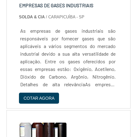
EMPRESAS DE GASES INDUSTRIAIS
SOLDA & CIA
/ CARAPICUÍBA - SP
As empresas de gases industriais são
responsáveis por fornecer gases que são
aplicáveis a vários segmentos do mercado
industrial devido a sua alta versatilidade de
aplicação. Entre os gases oferecidos por
essas empresas estão: Oxigênio, Acetileno,
Dióxido de Carbono, Argônio, Nitrogênio.
Detalhes de alta relevânciaAs empresas
fornecedoras em geral são contratadas por
COTAR AGORA
metalúrgicas, centros automotivos, setores
agrícolas, setores químicos...