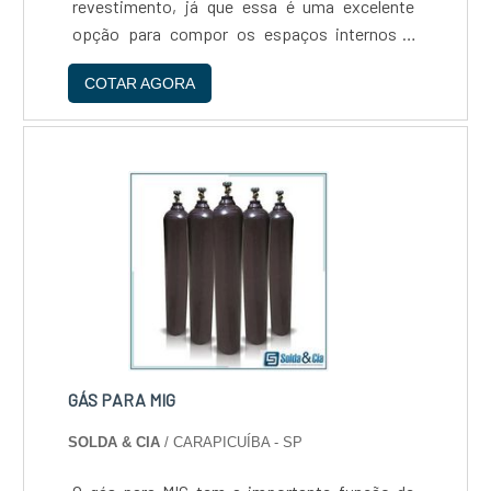
revestimento, já que essa é uma excelente
opção para compor os espaços internos e
decorar residências. Utilização da resina
COTAR AGORA
epóxiAcompanhado do aumento da procura
pelo revestimento e pintura de pisoi, também
s....
GÁS PARA MIG
SOLDA & CIA
/ CARAPICUÍBA - SP