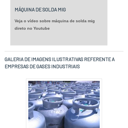
das empresas que prestam esse serviço,
levando qualidade e preço justo para clientes
MÁQUINA DE SOLDA MIG
de todo o Brasil, colecionando comentários
Veja o vídeo sobre máquina de solda mig
positivos por onde passa e garantindo o
direto no Youtube
atendimento das necessidades de seus
clientes.
GALERIA DE IMAGENS ILUSTRATIVAS REFERENTE A
EMPRESAS DE GASES INDUSTRIAIS