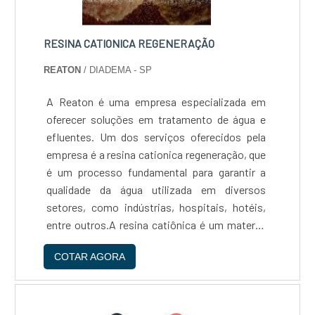
RESINA CATIONICA REGENERAÇÃO
REATON
/ DIADEMA - SP
A Reaton é uma empresa especializada em
oferecer soluções em tratamento de água e
efluentes. Um dos serviços oferecidos pela
empresa é a resina cationica regeneração, que
é um processo fundamental para garantir a
qualidade da água utilizada em diversos
setores, como indústrias, hospitais, hotéis,
entre outros.A resina catiônica é um material
utilizado em sistemas de tratamento de água
COTAR AGORA
para remover íons positivos, como cálcio,
magnésio e ferro, que podem causar
problemas como incrustações e corrosão em
equipamentos. Com o tempo, a resina perde