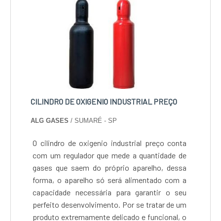
sua capacidade de troca iônica e precisa ser
regenerada para continuar funcionando de
forma eficiente.EFICIÊNCIA E QUALIDADE
COMPROVADAA resina cationica regeneração
é um processo complexo que exige
conhecimento técnico e equipamentos
especializados. A Reaton conta com uma
equipe de profissionais altamente
CILINDRO DE OXIGENIO INDUSTRIAL PREÇO​
qualificados e equipamentos de última
ALG GASES
/ SUMARÉ - SP
geração para realizar esse serviço com
eficiência e segurança.Ao escolher a Reaton
O cilindro de oxigenio industrial preço conta
para regenerar a resina catiônica de seu
com um regulador que mede a quantidade de
sistema de tratamento de água, você pode ter
gases que saem do próprio aparelho, dessa
a certeza de que está contando com uma
forma, o aparelho só será alimentado com a
empresa de confiança, que utiliza os melhores
capacidade necessária para garantir o seu
materiais e técnicas disponíveis no
perfeito desenvolvimento. Por se tratar de um
mercado. Além disso, a Reaton oferece
produto extremamente delicado e funcional, o
garantia de qualidade em todos os seus