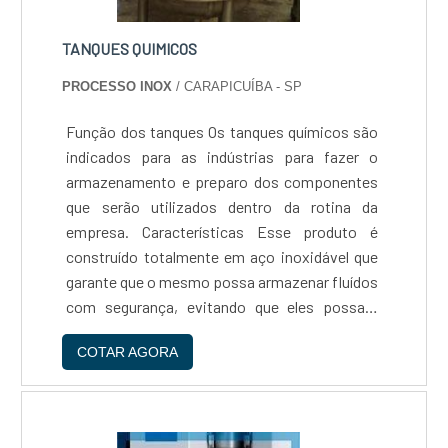
variar de acordo com sujeiras orgânicas ou
inorgânicas. A primeira está relacionada a
TANQUES QUIMICOS
qualquer resíduo derivado de petróleo,
PROCESSO INOX
/ CARAPICUÍBA - SP
gorduras, proteínas, e matérias vivas, bem
como fungos e bactérias. Por outro lado, as
Função dos tanques Os tanques químicos são
sujeiras inorgânicas referem-se a
indicados para as indústrias para fazer o
contaminantes sólidos, envolvendo poeira,
armazenamento e preparo dos componentes
ferrugem, partículas de desgaste e demais
que serão utilizados dentro da rotina da
substâncias similares. Portanto, para cada
empresa. Características Esse produto é
tipo de limpeza há um modelo de
construído totalmente em aço inoxidável que
desengraxante. Entre os mais comuns, é
garante que o mesmo possa armazenar fluídos
possível mencionar: Desengraxantes
com segurança, evitando que eles possam
tradicionais;Desengraxantes
ficar contaminados pelo ambiente. Aplicações
biodegradáveis;Desengraxantes industriais
COTAR AGORA
do produto - Dissolução de sólidos, -
em geral. Onde encontrar o melhor
Homogenização de líquidos, - T....
desengraxante industrial O melhor
desengraxante industrial é o da
GREENQUÍMICA, empresa que atua na