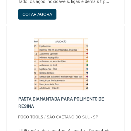
lado, os aços inoxidáveis, ligas e demais tipos
de alumínio também podem ser impactantes
COTAR AGORA
ao mesmo passo em que titânio, argônio e
magné....
PASTA DIAMANTADA PARA POLIMENTO DE
RESINA
FOCO TOOLS
/ SÃO CAETANO DO SUL - SP
Utilização das pastas A pasta diamantada