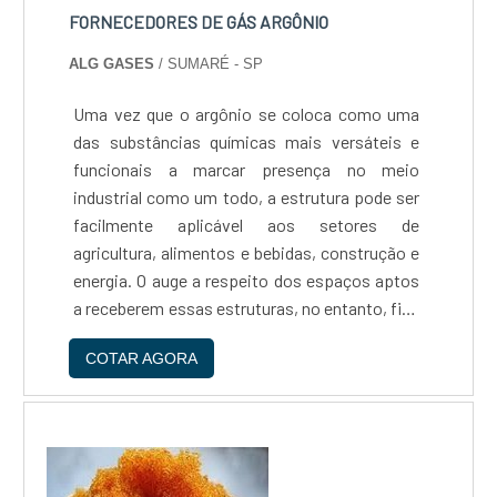
FORNECEDORES DE GÁS ARGÔNIO
ALG GASES
/ SUMARÉ - SP
Uma vez que o argônio se coloca como uma
das substâncias químicas mais versáteis e
funcionais a marcar presença no meio
industrial como um todo, a estrutura pode ser
facilmente aplicável aos setores de
agricultura, alimentos e bebidas, construção e
energia. O auge a respeito dos espaços aptos
a receberem essas estruturas, no entanto, fica
por conta da área da saúde, responsável por
COTAR AGORA
receber os produtos em hospitais dos mais
diversos segm...