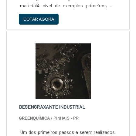
materialA nível de exemplos primeiros, as
indústrias químicas são as que mais de longe
COTAR AGORA
aproveitam estas estruturas como forma de
otimizar as reações....
DESENGRAXANTE INDUSTRIAL
GREENQUÍMICA
/ PINHAIS - PR
Um dos primeiros passos a serem realizados