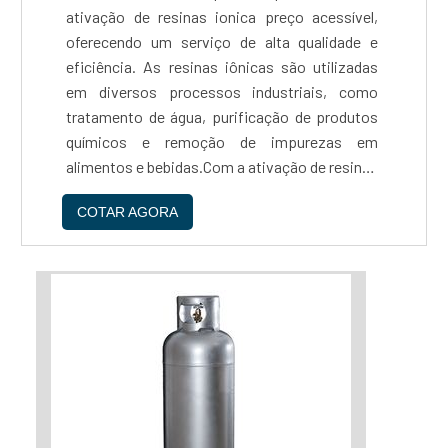
ativação de resinas ionica preço acessível,
oferecendo um serviço de alta qualidade e
eficiência. As resinas iônicas são utilizadas
em diversos processos industriais, como
tratamento de água, purificação de produtos
químicos e remoção de impurezas em
alimentos e bebidas.Com a ativação de resinas
ionica preço justo, é possível aumentar a
COTAR AGORA
capacidade de troca iônica, melhorando a
eficiência do processo e reduzindo os custos
operacionais. Além disso, a Reaton oferece
um serviço de manutenção preventiva,
garantindo a durabilidade e eficiência das
resinas iônicas.A EMPRESA MAIS
QUALIFICADA DO SEGMENTOA empresa conta
com uma equipe altamente qualificada e
equipamentos de última geração, garantindo a
qualidade e segurança do serviço prestado.