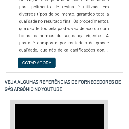
para polimento de resina é utilizada em
diversos tipos de polimento, garantido total a
qualidade no resultado final. Os procedimentos
que são feitos pela pasta, vão de acordo com
todas as normas de segurança vigentes. A
pasta é composta por materiais de grande
qualidade, que não deixa danificações aonde
está sendo inserido e nem em quem está
COTAR AGORA
fazendo seu manuseio. Conheça a pasta
diamantada para poliment....
VEJA ALGUMAS REFERÊNCIAS DE FORNECEDORES DE
GÁS ARGÔNIO NO YOUTUBE