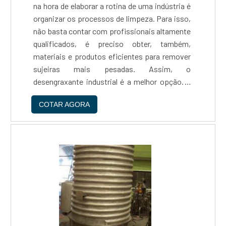
na hora de elaborar a rotina de uma indústria é
organizar os processos de limpeza. Para isso,
não basta contar com profissionais altamente
qualificados, é preciso obter, também,
materiais e produtos eficientes para remover
sujeiras mais pesadas. Assim, o
desengraxante industrial é a melhor opção. O
desengraxante tipo industrial, por sua vez, é
COTAR AGORA
um produto utilizado em larga escala na
limpeza industrial. Trata-se de um material que
conta com componentes capazes de remover
sujeiras simples e grossas, como óleo, graxas,
lubrificantes e demais elementos presentes
nas superfícies e equipamentos de uma
indústria. Tipos de desengraxantes
industriaisAntes de mais nada, é importante
esclarecer que a escolha do desengraxante
dependerá da finalidade da limpeza, que pode