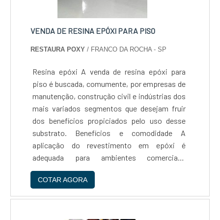
VENDA DE RESINA EPÓXI PARA PISO
RESTAURA POXY
/ FRANCO DA ROCHA - SP
Resina epóxi A venda de resina epóxi para
piso é buscada, comumente, por empresas de
manutenção, construção civil e indústrias dos
mais variados segmentos que desejam fruir
dos benefícios propiciados pelo uso desse
substrato. Benefícios e comodidade A
aplicação do revestimento em epóxi é
adequada para ambientes comerciais,
hospitalares, escolares, academias de
COTAR AGORA
ginástica, quadras poliesportivas e mesmo em
residências. A venda de resina epóxi pa....