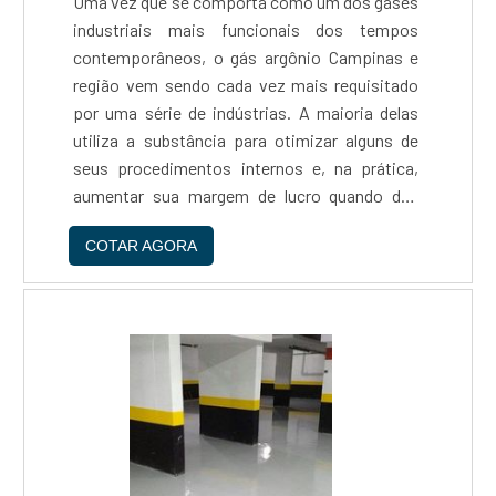
Uma vez que se comporta como um dos gases
industriais mais funcionais dos tempos
contemporâneos, o gás argônio Campinas e
região vem sendo cada vez mais requisitado
por uma série de indústrias. A maioria delas
utiliza a substância para otimizar alguns de
seus procedimentos internos e, na prática,
aumentar sua margem de lucro quando das
práticas internas que protagoniza em suas
COTAR AGORA
instalações. A nível de exemplos, os meios
médicos, metalúrgicos e....