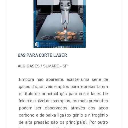
fabricação de produtos químicos há 24 anos. A
companhia conta com tecnologia de ponta,
oferece soluções sustentáveis e equipes
multidisciplinares. A GREENQUÍMICA atende
todo o território nacional e apresenta
processos muito bem estruturados. Entre em
contato para saber mais!.
GÁS PARA CORTE LASER
ALG GASES
/ SUMARÉ - SP
Embora não aparente, existe uma série de
gases disponíveis e aptos para representarem
o título de principal gás para corte laser. De
início e a nível de exemplos, os mais presentes
podem ser observados através dos aços
carbono e de baixa liga (oxigênio e nitrogênio
de alta pressão são os principais). Por outro