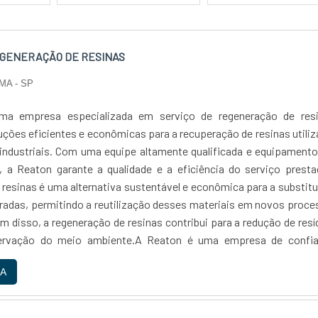
EGENERAÇÃO DE RESINAS
MA - SP
a empresa especializada em serviço de regeneração de resi
uções eficientes e econômicas para a recuperação de resinas utili
ndustriais. Com uma equipe altamente qualificada e equipamento
, a Reaton garante a qualidade e a eficiência do serviço prest
 resinas é uma alternativa sustentável e econômica para a substit
uradas, permitindo a reutilização desses materiais em novos proc
m disso, a regeneração de resinas contribui para a redução de res
ervação do meio ambiente.A Reaton é uma empresa de confia
om a satisfação de seus clientes e com a qualidade de seus serv
A
xperiência no mercado, a Reaton é referência em regeneraçã
recendo soluções personalizadas e eficientes para atende
e cada cliente. Se você busca um serviço de regeneração de resin