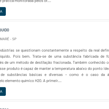
e prática monitorada pelos ór....
A
QUIDO
UMARÉ - SP
ndústrias se questionam constantemente a respeito da real defi
 líquido. Pois bem. Trata-se de uma substância fabricada de f
avés de um método de destilação fracionada. Também conhecido 
 esse produto é capaz de manter a temperatura abaixo do ponto ide
 de substâncias básicas e diversas – como é o caso da á
lo elemento químico H2O. A primeir....
A