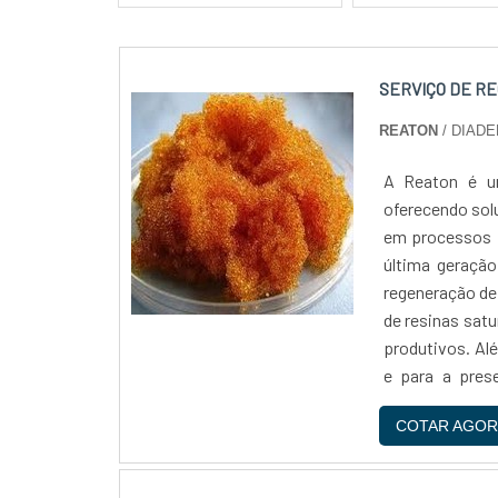
SERVIÇO DE R
REATON
/ DIADE
A Reaton é um
oferecendo sol
em processos i
última geração
regeneração de
de resinas sat
produtivos. Alé
e para a pres
comprometida c
COTAR AGOR
Com anos de e
resinas, ofe
necessidades d