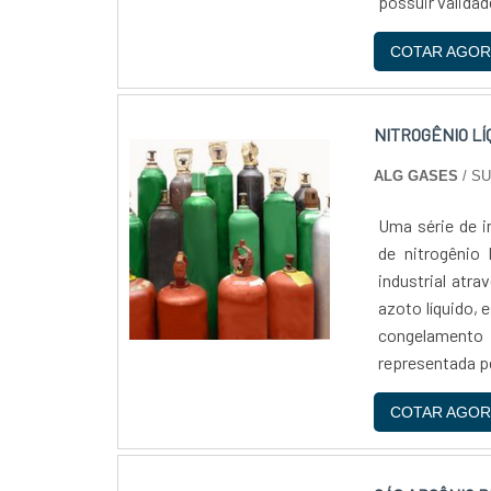
possuir validad
COTAR AGOR
NITROGÊNIO LÍ
ALG GASES
/ S
Uma série de i
de nitrogênio
industrial atr
azoto líquido,
congelamento
representada pe
COTAR AGOR