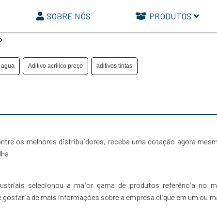
SOBRE NÓS
PRODUTOS
o
e agua
Aditivo acrílico preço
aditivos tintas
contre os melhores distribuidores, receba uma cotação agora me
lha
ustriais selecionou a maior gama de produtos referência no 
o e gostaria de mais informações sobre a empresa clique em um ou m