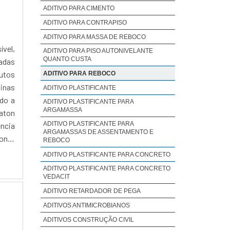
ADITIVO PARA CIMENTO
ADITIVO PARA CONTRAPISO
ADITIVO PARA MASSA DE REBOCO
ível,
ADITIVO PARA PISO AUTONIVELANTE
QUANTO CUSTA
zadas
dutos
ADITIVO PARA REBOCO
inas
ADITIVO PLASTIFICANTE
ndo a
ADITIVO PLASTIFICANTE PARA
ARGAMASSA
aton
ADITIVO PLASTIFICANTE PARA
ência
ARGAMASSAS DE ASSENTAMENTO E
onta
REBOCO
ndo a
ADITIVO PLASTIFICANTE PARA CONCRETO
eços
ADITIVO PLASTIFICANTE PARA CONCRETO
r às
VEDACIT
o, a
ADITIVO RETARDADOR DE PEGA
tes e
ADITIVOS ANTIMICROBIANOS
sinas
ADITIVOS CONSTRUÇÃO CIVIL