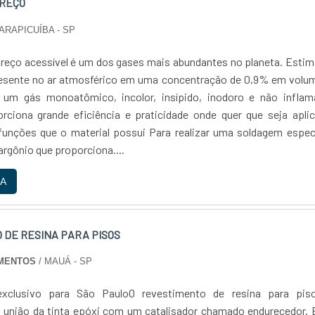
PREÇO
ARAPICUÍBA - SP
preço acessível é um dos gases mais abundantes no planeta. Esti
resente no ar atmosférico em uma concentração de 0,9% em volum
 um gás monoatômico, incolor, insípido, inodoro e não inflamá
rciona grande eficiência e praticidade onde quer que seja apli
funções que o material possui Para realizar uma soldagem espec
 argônio que proporciona....
A
 DE RESINA PARA PISOS
MENTOS
/ MAUÁ - SP
exclusivo para São PauloO revestimento de resina para pis
união da tinta epóxi com um catalisador chamado endurecedor. 