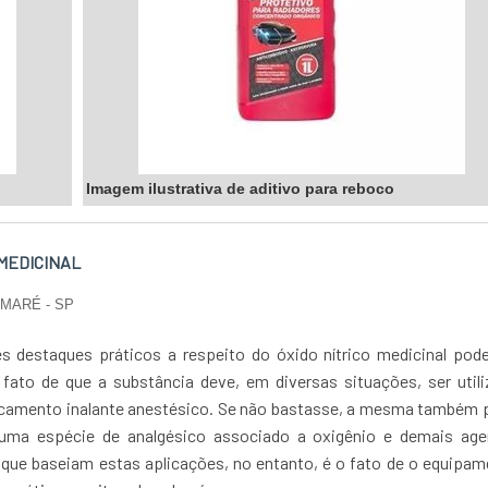
re em contato e solicite um orçamento sem compromisso....
Imagem ilustrativa de aditivo para reboco
 MEDICINAL
UMARÉ - SP
 destaques práticos a respeito do óxido nítrico medicinal pode
 fato de que a substância deve, em diversas situações, ser util
amento inalante anestésico. Se não bastasse, a mesma também 
 uma espécie de analgésico associado a oxigênio e demais age
 que baseiam estas aplicações, no entanto, é o fato de o equipa