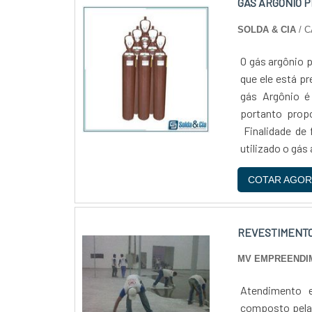
GÁS ARGÔNIO 
SOLDA & CIA
/ C
O gás argônio 
que ele está p
gás Argônio é
portanto propo
Finalidade de 
utilizado o gás
COTAR AGOR
REVESTIMENTO
MV EMPREENDI
Atendimento 
composto pela 