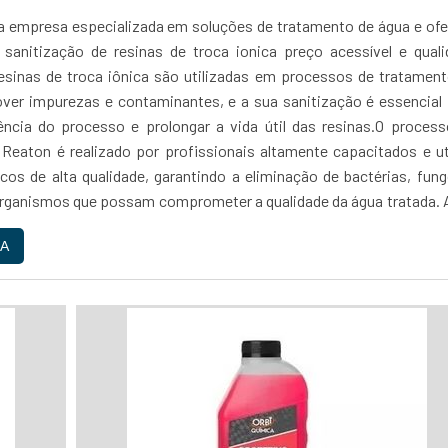
 empresa especializada em soluções de tratamento de água e ofe
sanitização de resinas de troca ionica preço acessível e quali
resinas de troca iônica são utilizadas em processos de tratamen
ver impurezas e contaminantes, e a sua sanitização é essencial
ência do processo e prolongar a vida útil das resinas.O proces
 Reaton é realizado por profissionais altamente capacitados e ut
cos de alta qualidade, garantindo a eliminação de bactérias, fun
rganismos que possam comprometer a qualidade da água tratada. 
sa utiliza equipamentos modernos e tecnologia de ponta para garan
A
processo e a segurança dos seus clientes.GARANTIA E ASSERTIVI
escolher a Reaton para realizar a sanitização das suas resina
ocê pode ter a certeza de que está escolhendo um serviço de confia
mpresa possui anos de experiência no mercado e conta com uma e
ais altamente capacitados e comprometidos em oferecer solu
rsonalizadas para cada cliente.Não arrisque a qualidade da água tr
 ou residência. Escolha a Reaton e tenha a tranquilidade de sabe
com um sanitização de resinas de troca ionica preço de confian