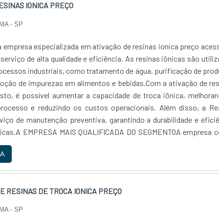
ESINAS IONICA PREÇO
fiança, conte com a Reaton....
MA - SP
 empresa especializada em ativação de resinas ionica preço acess
erviço de alta qualidade e eficiência. As resinas iônicas são utili
ocessos industriais, como tratamento de água, purificação de pro
oção de impurezas em alimentos e bebidas.Com a ativação de res
usto, é possível aumentar a capacidade de troca iônica, melhora
processo e reduzindo os custos operacionais. Além disso, a Re
viço de manutenção preventiva, garantindo a durabilidade e efici
iônicas.A EMPRESA MAIS QUALIFICADA DO SEGMENTOA empresa c
 altamente qualificada e equipamentos de última geração, garanti
A
egurança do serviço prestado. Além disso, a Reaton oferece pr
 e um atendimento personalizado, buscando sempre atende
específicas de cada cliente.Com anos de experiência no mercad
E RESINAS DE TROCA IONICA PREÇO
mpresa de confiança, comprometida em oferecer soluções eficien
de para seus clientes. Se você busca um serviço de ativação de re
MA - SP
sto e de confiança, não hesite em contatar a Reaton....