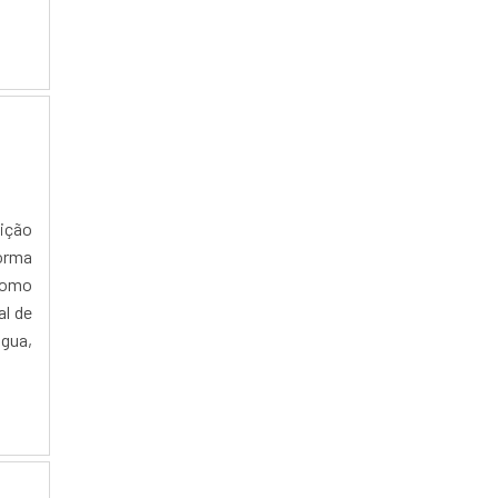
nição
orma
como
al de
gua,