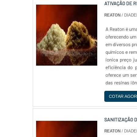
ATIVAÇÃO DE R
qualidade e con
REATON
/ DIADE
A Reaton é uma
oferecendo um s
em diversos pr
químicos e rem
ionica preço j
eficiência do 
oferece um ser
das resinas 
com uma equipe
COTAR AGOR
qualidade e s
competitivos
necessidades 
SANITIZAÇÃO D
Reaton é uma e
de alta qualida
REATON
/ DIADE
ionica preço ju