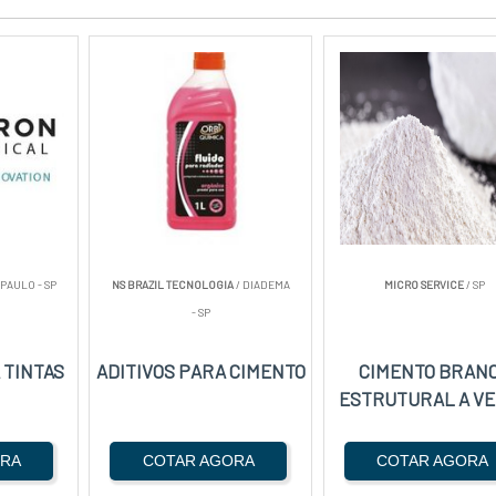
 PAULO - SP
NS BRAZIL TECNOLOGIA
/ DIADEMA
MICRO SERVICE
/ SP
- SP
 TINTAS
ADITIVOS PARA CIMENTO
CIMENTO BRAN
ESTRUTURAL A V
ORA
COTAR AGORA
COTAR AGORA