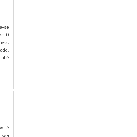
ma-se
e. O
vel,
cado.
ial é
os é
Essa