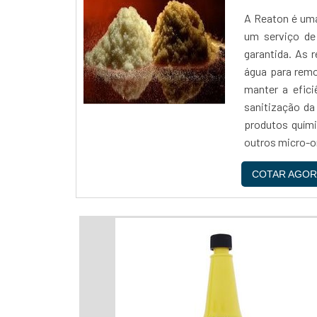
A Reaton é uma
um serviço de 
garantida. As 
água para remo
manter a efici
sanitização da
produtos quími
outros micro-o
disso, a empre
COTAR AGOR
eficiência do 
NO SEGMENTOAo 
troca iônica, v
qualidade. A e
de profission
eficientes e pe
da sua empresa
está contando 