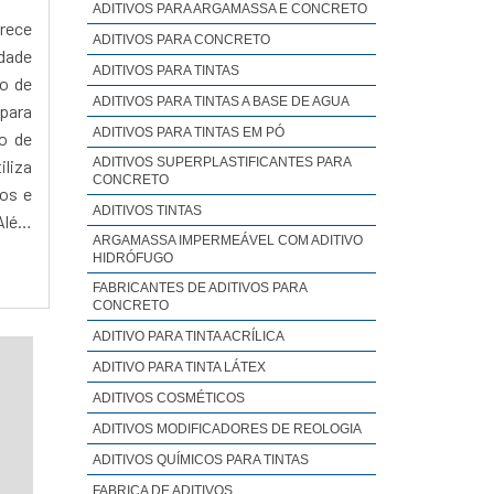
ADITIVOS PARA ARGAMASSA E CONCRETO
rece
ADITIVOS PARA CONCRETO
dade
ADITIVOS PARA TINTAS
to de
ADITIVOS PARA TINTAS A BASE DE AGUA
 para
ADITIVOS PARA TINTAS EM PÓ
so de
ADITIVOS SUPERPLASTIFICANTES PARA
iliza
CONCRETO
gos e
ADITIVOS TINTAS
Além
ARGAMASSA IMPERMEÁVEL COM ADITIVO
tir a
HIDRÓFUGO
DADE
FABRICANTES DE ADITIVOS PARA
s de
CONCRETO
nça e
ADITIVO PARA TINTA ACRÍLICA
quipe
ADITIVO PARA TINTA LÁTEX
ções
ADITIVOS COSMÉTICOS
atada
ADITIVOS MODIFICADORES DE REOLOGIA
r que
ADITIVOS QUÍMICOS PARA TINTAS
ça e
FABRICA DE ADITIVOS