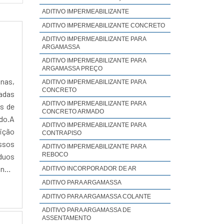
ADITIVO IMPERMEABILIZANTE
ADITIVO IMPERMEABILIZANTE CONCRETO
ADITIVO IMPERMEABILIZANTE PARA
ARGAMASSA
ADITIVO IMPERMEABILIZANTE PARA
ARGAMASSA PREÇO
nas,
ADITIVO IMPERMEABILIZANTE PARA
CONCRETO
zadas
ADITIVO IMPERMEABILIZANTE PARA
s de
CONCRETO ARMADO
ado.A
ADITIVO IMPERMEABILIZANTE PARA
uição
CONTRAPISO
essos
ADITIVO IMPERMEABILIZANTE PARA
REBOCO
íduos
nça,
ADITIVO INCORPORADOR DE AR
iços.
ADITIVO PARA ARGAMASSA
o de
ADITIVO PARA ARGAMASSA COLANTE
r às
ADITIVO PARA ARGAMASSA DE
as de
ASSENTAMENTO