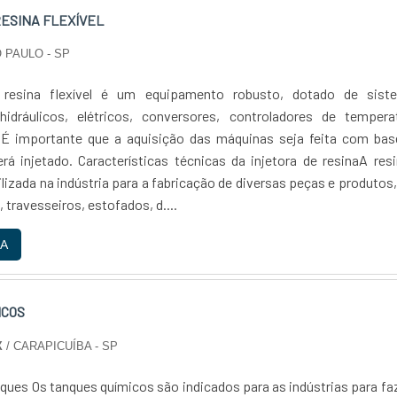
RESINA FLEXÍVEL
 PAULO - SP
 resina flexível é um equipamento robusto, dotado de sist
idráulicos, elétricos, conversores, controladores de temperat
 É importante que a aquisição das máquinas seja feita com bas
rá injetado. Características técnicas da injetora de resinaA res
izada na indústria para a fabricação de diversas peças e produtos,
travesseiros, estofados, d....
A
ICOS
X
/ CARAPICUÍBA - SP
ques Os tanques químicos são indicados para as indústrias para fa