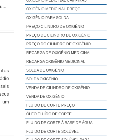
OXIGÊNIO MEDICINAL CAMPINAS
m uma
OXIGÊNIO MEDICINAL PREÇO
a, é
OXIGÊNIO PARA SOLDA
mover
PREÇO CILINDRO DE OXIGÊNIO
lo em
PREÇO DE CILINDRO DE OXIGÊNIO
es e
PREÇO DO CILINDRO DE OXIGÊNIO
o, é
os e
RECARGA DE OXIGÊNIO MEDICINAL
fica.
RECARGA OXIGÊNIO MEDICINAL
Tira
entos
SOLDA DE OXIGÊNIO
ante
sódio
SOLDA OXIGÊNIO
 é a
 sais
VENDA DE CILINDRO DE OXIGÊNIO
 sabe
seus
VENDA DE OXIGÊNIO
os e
a um
FLUIDO DE CORTE PREÇO
es a
ÓLEO FLUÍDO DE CORTE
FLUIDO DE CORTE À BASE DE ÁGUA
FLUIDO DE CORTE SOLÚVEL
FLUIDO DE CORTE SOLÚVEL PARA