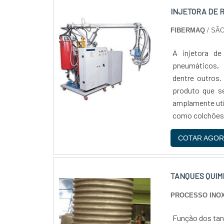
INJETORA DE 
FIBERMAQ
/ SÃO
A injetora de
pneumáticos, h
dentre outros.
produto que se
amplamente util
como colchões, 
COTAR AGOR
TANQUES QUIM
PROCESSO INO
Função dos tan