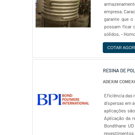
armazenamento 
empresa. Carac
garante que o
possam ficar 
sólidos, - Homog
COTAR AGOR
RESINA DE PO
ADEXIM COMEX
Eficiência das 
dispersas em á
aplicações são
Aplicação da r
Bondthane UD 
revestimentos d