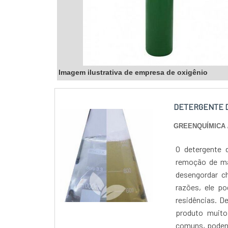
Imagem ilustrativa de empresa de oxigênio
DETERGENTE D
GREENQUÍMICA
O detergente 
remoção de ma
desengordar ch
razões, ele po
residências. D
produto muito
comuns, podend