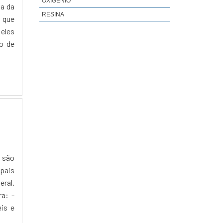
OXIGÊNIO
a da
RESINA
l que
eles
o de
s são
ipais
ral.
a: -
is e