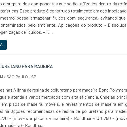
e preparo dos componentes que serão utilizados dentro da rotin
terísticas Esse produto é construído totalmente em aço inoxidáve
 mesmo possa armazenar fluídos com segurança, evitando que 
contaminados pelo ambiente. Aplicações do produto - Dissoluçã
enização de líquidos, - T....
A
LIURETANO PARA MADEIRA
IM
/ SÃO PAULO - SP
resinas A linha de resina de poliuretano para madeira Bond Polymer
gua e atende a vários mercados com alta eficiência. Onde as princ
 em pisos de madeira, móveis, e revestimentos de madeira em ge
esina Opções recomendadas de resina de poliuretano para madeir
220 - (móveis e pisos de madeira) - Bondthane UD 250 - (móve
e madeira) - Bondtha....