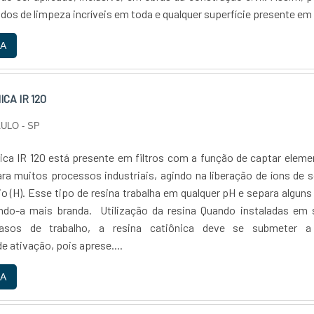
ados de limpeza incríveis em toda e qualquer superfície presente e
aracterísticas do detergente desincrustante Antes de mais nad
A
cionar que o detergente desincrustante é o produto ideal para re
e não saem de forma alguma. Nesse sentido, é possível utilizá-
sos e paredes com revestimentos texturizados. Suas funçõ
CA IR 120
s contribuem diretamente para o sucesso do material. Além diss
ntrar o detergente desincrustante nos mais variados format
ULO - SP
endo que cada uma pode ser aplicada para uma finalidade especí
eras aplicações do produto, pode-se destacar: Limpa pedra;
nica IR 120 está presente em filtros com a função de captar elem
ustante pós-obra. A melhor empresa de detergente desincrust
ara muitos processos industriais, agindo na liberação de íons de 
s de 20 anos no mercado de produtos químicos, a GREENQUÍMICA
io (H). Esse tipo de resina trabalha em qualquer pH e separa alguns
para você, que busca comprar detergente desincrustante mas não
ndo-a mais branda. Utilização da resina Quando instaladas em 
çar. A companhia conta com processos muito bem estruturad
vasos de trabalho, a resina catiônica deve se submeter 
ões sustentáveis aos seus clientes. Para obter mais informaçõ
 ativação, pois aprese....
e em contato com a organização!.
A