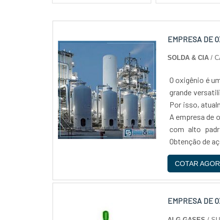
EMPRESA DE O
SOLDA & CIA
/ 
O oxigênio é um
grande versatil
Por isso, atua
A empresa de o
com alto padr
Obtenção de aço
COTAR AGOR
EMPRESA DE O
ALG GASES
/ S