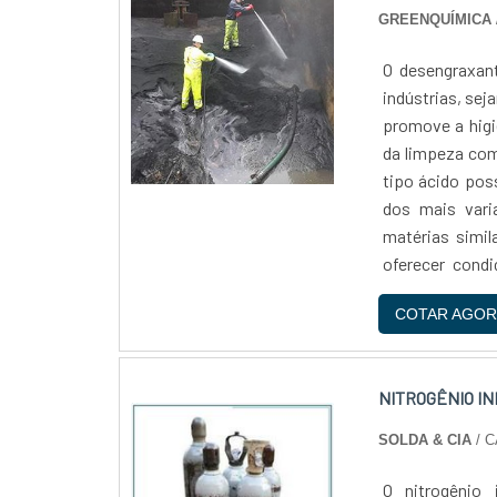
tenha sucesso, 
GREENQUÍMICA
pode ser encon
fabricantes qu
O desengraxant
produto foi fa
indústrias, sej
equipamento. 
promove a hig
abrandador e
da limpeza com
especializada
tipo ácido pos
qualidade, os d
dos mais vari
matérias simil
oferecer condi
desengraxante 
COTAR AGOR
metalúrgicas. 
metálicas, u
performance do
NITROGÊNIO I
funcional, o d
caraterísticas
SOLDA & CIA
/ C
possível obser
os principais,
O nitrogênio 