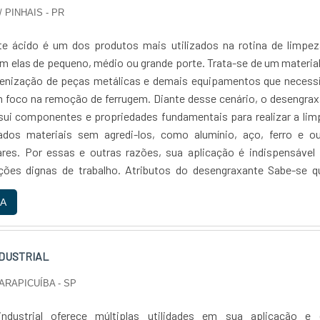
porém, o valor investido é considerado baixo e atrativo.O filtro 
/ PINHAIS - PR
trado em diferentes locais, porém é essencial sempre prioriza
e possuem um selo do INMETRO, podendo, assim, garantir que aq
e ácido é um dos produtos mais utilizados na rotina de limpez
bricado de acordo com os padrões técnicos que viabilizam a atuaç
am elas de pequeno, médio ou grande porte. Trata-se de um materia
ONDE ADQUIRIR FILTRO ABRANDADORPara adquirir o filtro de 
ienização de peças metálicas e demais equipamentos que necess
 usufruir de todos os seus benefícios, a REATON é uma emp
 foco na remoção de ferrugem. Diante desse cenário, o desengra
 e que há mais de 15 anos fabrica produtos com um alto padrã
sui componentes e propriedades fundamentais para realizar a li
isponibilizando para clientes de todo território nacional.
ados materiais sem agredi-los, como alumínio, aço, ferro e ou
ares. Por essas e outras razões, sua aplicação é indispensável
ções dignas de trabalho. Atributos do desengraxante Sabe-se q
tipo ácido é fundamental para os processos de limpeza de indústr
A
Sendo assim, o produto mostra-se ideal para a higienização de 
ma vez que não agride as superfícies das mesmas e melho
s equipamentos. Por se tratar de um produto extremamente versá
NDUSTRIAL
esengraxante é aplicado para os mais variados fins devido às 
 e propriedades de limpeza altamente eficazes. Por conta diss
ARAPICUÍBA - SP
var uma série de atributos e componentes na fórmula do produto. 
 pode-se citar:Surfactantes;Agentes surfactantes;Inibidores;Ác
industrial oferece múltiplas utilidades em sua aplicação e 