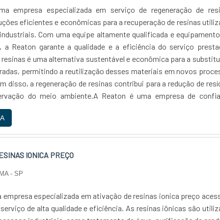
a empresa especializada em serviço de regeneração de resi
uções eficientes e econômicas para a recuperação de resinas utili
ndustriais. Com uma equipe altamente qualificada e equipamento
, a Reaton garante a qualidade e a eficiência do serviço prest
 resinas é uma alternativa sustentável e econômica para a substit
uradas, permitindo a reutilização desses materiais em novos proc
m disso, a regeneração de resinas contribui para a redução de res
ervação do meio ambiente.A Reaton é uma empresa de confia
om a satisfação de seus clientes e com a qualidade de seus serv
A
xperiência no mercado, a Reaton é referência em regeneraçã
recendo soluções personalizadas e eficientes para atende
e cada cliente. Se você busca um serviço de regeneração de resin
ESINAS IONICA PREÇO
fiança, conte com a Reaton....
MA - SP
 empresa especializada em ativação de resinas ionica preço acess
erviço de alta qualidade e eficiência. As resinas iônicas são utili