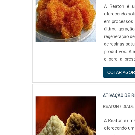
A Reaton é um
oferecendo sol
em processos i
última geração
regeneração de
de resinas sat
produtivos. Alé
e para a pres
comprometida c
COTAR AGOR
Com anos de e
resinas, ofe
necessidades d
ATIVAÇÃO DE R
qualidade e con
REATON
/ DIADE
A Reaton é uma
oferecendo um s