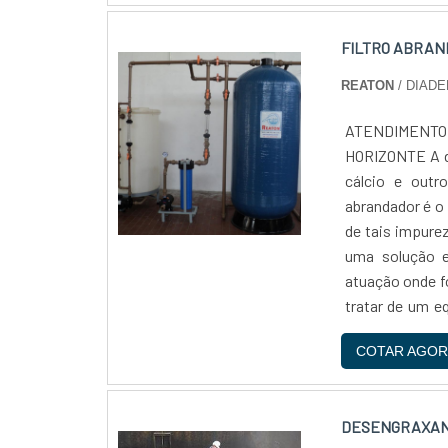
FILTRO ABRA
REATON
/ DIADE
ATENDIMENT
HORIZONTE A du
cálcio e outr
abrandador é o
de tais impur
uma solução e
atuação onde fo
tratar de um e
situações e ni
COTAR AGOR
destaque em me
que torna a com
baixo, princi
DESENGRAXAN
sistema em si 