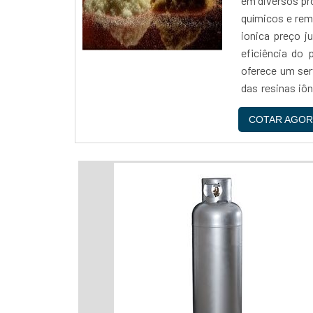
em diversos pr
químicos e rem
ionica preço j
eficiência do 
oferece um ser
das resinas 
com uma equipe
COTAR AGOR
qualidade e s
competitivos
necessidades 
Reaton é uma e
de alta qualida
ionica preço ju