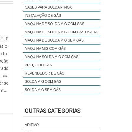
GASES PARA SOLDAR INOX
INSTALAÇÃO DE GÁS
MAQUINA DE SOLDA MIG COM GÁS
MAQUINA DE SOLDA MIG COM GÁS USADA
ELO
MAQUINA DE SOLDA MIG SEM GÁS
sio,
MAQUINA MIG COM GÁS
ltro
MAQUINA SOLDA MIG COM GÁS
moção
PREÇO DO GÁS
rado
REVENDEDOR DE GÁS
 sua
SOLDA MIG COM GÁS
or se
entes
SOLDA MIG SEM GÁS
tendo
fator
OUTRAS CATEGORIAS
erado
ue o
ADITIVO
 íons