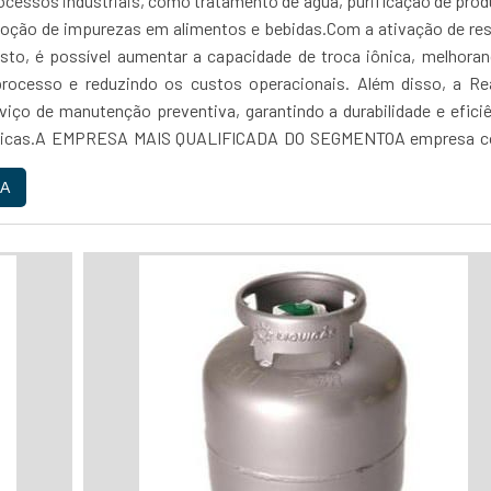
ocessos industriais, como tratamento de água, purificação de pro
oção de impurezas em alimentos e bebidas.Com a ativação de res
usto, é possível aumentar a capacidade de troca iônica, melhora
processo e reduzindo os custos operacionais. Além disso, a Re
viço de manutenção preventiva, garantindo a durabilidade e efici
iônicas.A EMPRESA MAIS QUALIFICADA DO SEGMENTOA empresa c
 altamente qualificada e equipamentos de última geração, garanti
A
egurança do serviço prestado. Além disso, a Reaton oferece pr
 e um atendimento personalizado, buscando sempre atende
específicas de cada cliente.Com anos de experiência no mercad
mpresa de confiança, comprometida em oferecer soluções eficien
de para seus clientes. Se você busca um serviço de ativação de re
sto e de confiança, não hesite em contatar a Reaton....