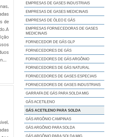
EMPRESAS DE GASES INDUSTRIAIS
nas,
EMPRESAS DE GASES MEDICINAIS
zadas
EMPRESAS DE ÓLEO E GÁS
s de
ado.A
EMPRESAS FORNECEDORAS DE GASES
MEDICINAIS
uição
FORNECEDOR DE GÁS GLP
essos
FORNECEDORES DE GÁS
íduos
nça,
FORNECEDORES DE GÁS ARGÔNIO
iços.
FORNECEDORES DE GÁS NATURAL
o de
FORNECEDORES DE GASES ESPECIAIS
r às
FORNECEDORES DE GASES INDUSTRIAIS
as de
GARRAFA DE GÁS PARA SOLDA MIG
GÁS ACETILENO
GÁS ACETILENO PARA SOLDA
GÁS ARGÔNIO CAMPINAS
ível,
GÁS ARGÔNIO PARA SOLDA
zadas
GÁS ARGÔNIO PARA SOLDA MIG