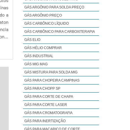
dutos
inas
GÁS ARGÔNIO PARA SOLDA PREÇO
ndo a
GÁS ARGÔNIO PREÇO
aton
GÁS CARBÔNICO LÍQUIDO
ência
GÁS CARBÔNICO PARA CARBOXITERAPIA
onta
GÁS ELIO
ndo a
GÁS HÉLIO COMPRAR
eços
GÁS INDUSTRIAL
r às
GÁS MIG MAG
o, a
tes e
GÁS MISTURA PARA SOLDA MIG
sinas
GÁS PARA CHOPEIRA CAMPINAS
GÁS PARA CHOPP SP
GÁS PARA CORTE DE CHAPA
GÁS PARA CORTE LASER
GÁS PARA CROMATOGRAFIA
GÁS PARA INERTIZAÇÃO
GÁS PARA MAÇARICO DE CORTE