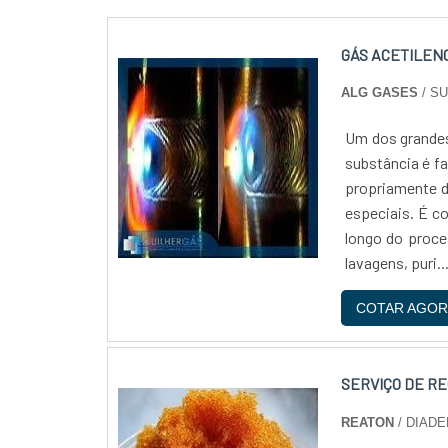
GÁS ACETILEN
ALG GASES
/ S
Um dos grandes 
substância é fa
propriamente di
especiais. É c
longo do proces
lavagens, puri..
COTAR AGOR
SERVIÇO DE R
REATON
/ DIADE