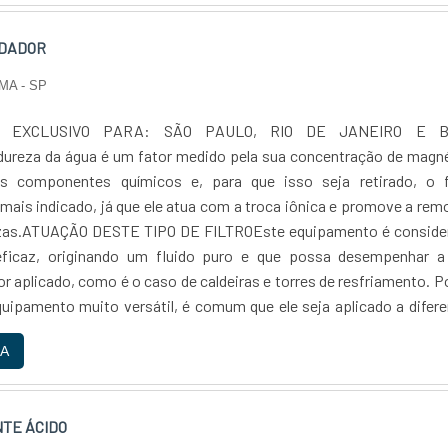
NDADOR
MA - SP
O EXCLUSIVO PARA: SÃO PAULO, RIO DE JANEIRO E B
reza da água é um fator medido pela sua concentração de magné
os componentes químicos e, para que isso seja retirado, o fi
 mais indicado, já que ele atua com a troca iônica e promove a re
ezas.ATUAÇÃO DESTE TIPO DE FILTROEste equipamento é conside
ficaz, originando um fluido puro e que possa desempenhar a
r aplicado, como é o caso de caldeiras e torres de resfriamento. P
quipamento muito versátil, é comum que ele seja aplicado a difer
chos, principalmente por ser um equipamento de alta eficiência, 
A
rcados como: Comércios; Indústrias; Atividades agrícolas.Outro 
pra deste sistema muito atrativa é o valor investido, que é consid
palmente quando comparado aos benefícios de uso. É comum q
TE ÁCIDO
deva passar por manutenção, principalmente para que a troca de