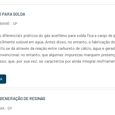
O PARA SOLDA
UMARÉ - SP
diferenciais práticos do gás acetileno para solda fica a cargo de 
cilmente solúvel em água. Antes disso, no entanto, a fabricação d
to se dá através da reação entre carbureto de cálcio, água e gera
onvencional, no entanto, que algumas impurezas marquem presenç
so, que, por sua vez, se caracteriza por ainda integrar resfriame
.
A
EGENERAÇÃO DE RESINAS
MA - SP