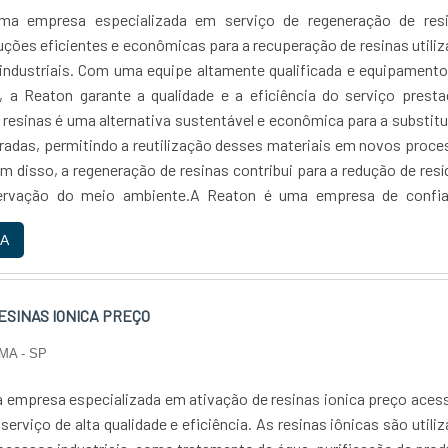
a empresa especializada em serviço de regeneração de resi
uções eficientes e econômicas para a recuperação de resinas utili
ndustriais. Com uma equipe altamente qualificada e equipamento
, a Reaton garante a qualidade e a eficiência do serviço prest
 resinas é uma alternativa sustentável e econômica para a substit
uradas, permitindo a reutilização desses materiais em novos proc
m disso, a regeneração de resinas contribui para a redução de res
ervação do meio ambiente.A Reaton é uma empresa de confia
om a satisfação de seus clientes e com a qualidade de seus serv
A
xperiência no mercado, a Reaton é referência em regeneraçã
recendo soluções personalizadas e eficientes para atende
e cada cliente. Se você busca um serviço de regeneração de resin
ESINAS IONICA PREÇO
fiança, conte com a Reaton....
MA - SP
 empresa especializada em ativação de resinas ionica preço acess
erviço de alta qualidade e eficiência. As resinas iônicas são utili