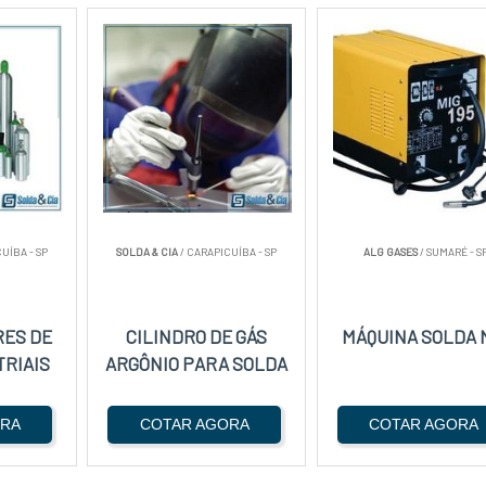
UÍBA - SP
SOLDA & CIA
/ CARAPICUÍBA - SP
ALG GASES
/ SUMARÉ - S
RES DE
CILINDRO DE GÁS
MÁQUINA SOLDA 
TRIAIS
ARGÔNIO PARA SOLDA
ORA
COTAR AGORA
COTAR AGORA