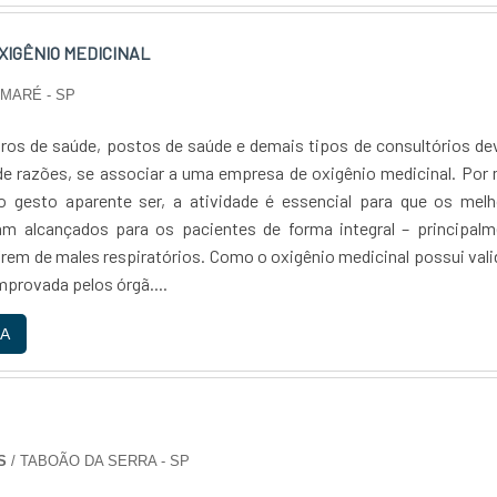
XIGÊNIO MEDICINAL
UMARÉ - SP
tros de saúde, postos de saúde e demais tipos de consultórios d
de razões, se associar a uma empresa de oxigênio medicinal. Por
o gesto aparente ser, a atividade é essencial para que os melh
am alcançados para os pacientes de forma integral – principalm
frem de males respiratórios. Como o oxigênio medicinal possui val
mprovada pelos órgã....
A
S
/ TABOÃO DA SERRA - SP