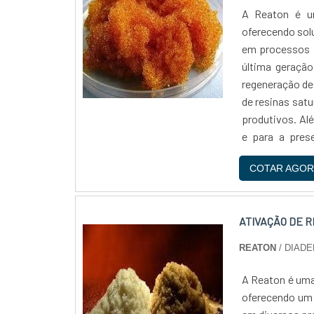
A Reaton é um
oferecendo sol
em processos i
última geração
regeneração de
de resinas sat
produtivos. Alé
e para a pres
comprometida c
COTAR AGOR
Com anos de e
resinas, ofe
necessidades d
ATIVAÇÃO DE R
qualidade e con
REATON
/ DIADE
A Reaton é uma
oferecendo um s