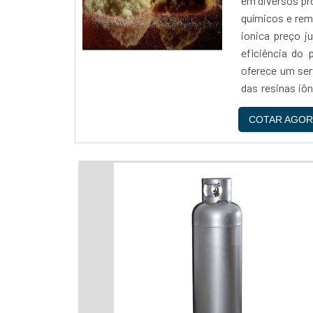
em diversos pr
químicos e rem
ionica preço j
eficiência do 
oferece um ser
das resinas 
com uma equipe
COTAR AGOR
qualidade e s
competitivos
necessidades 
Reaton é uma e
de alta qualida
ionica preço ju