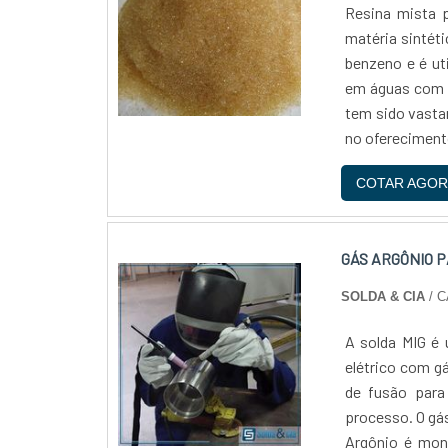
Resina mista 
matéria sintét
benzeno e é ut
em águas com t
tem sido vasta
no oferecimento
COTAR AGOR
GÁS ARGÔNIO P
SOLDA & CIA
/ C
A solda MIG é 
elétrico com g
de fusão para
processo. O gás
Argônio é mon