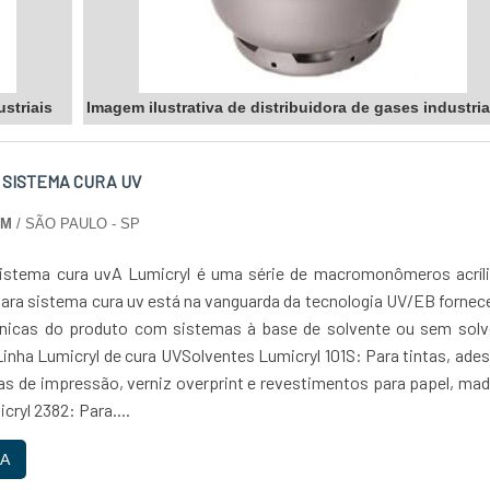
ustriais
Imagem ilustrativa de distribuidora de gases industria
 SISTEMA CURA UV
IM
/ SÃO PAULO - SP
istema cura uvA Lumicryl é uma série de macromonômeros acríli
para sistema cura uv está na vanguarda da tecnologia UV/EB forne
únicas do produto com sistemas à base de solvente ou sem solv
inha Lumicryl de cura UVSolventes Lumicryl 101S: Para tintas, ade
as de impressão, verniz overprint e revestimentos para papel, mad
cryl 2382: Para....
A