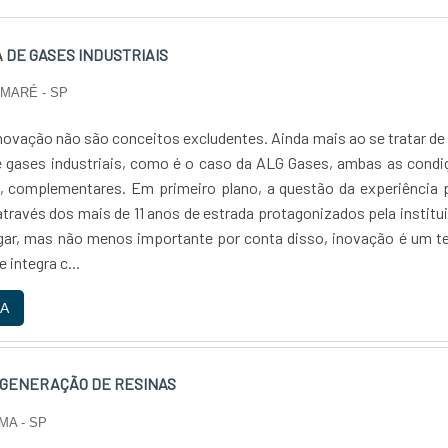
 DE GASES INDUSTRIAIS
UMARÉ - SP
inovação não são conceitos excludentes. Ainda mais ao se tratar d
de gases industriais, como é o caso da ALG Gases, ambas as cond
, complementares. Em primeiro plano, a questão da experiência 
través dos mais de 11 anos de estrada protagonizados pela institu
ar, mas não menos importante por conta disso, inovação é um t
 integra c...
A
EGENERAÇÃO DE RESINAS
MA - SP