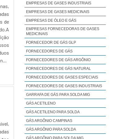
EMPRESAS DE GASES INDUSTRIAIS
nas,
EMPRESAS DE GASES MEDICINAIS
zadas
EMPRESAS DE ÓLEO E GÁS
s de
ado.A
EMPRESAS FORNECEDORAS DE GASES
MEDICINAIS
uição
FORNECEDOR DE GÁS GLP
essos
FORNECEDORES DE GÁS
íduos
nça,
FORNECEDORES DE GÁS ARGÔNIO
iços.
FORNECEDORES DE GÁS NATURAL
o de
FORNECEDORES DE GASES ESPECIAIS
r às
FORNECEDORES DE GASES INDUSTRIAIS
as de
GARRAFA DE GÁS PARA SOLDA MIG
GÁS ACETILENO
GÁS ACETILENO PARA SOLDA
GÁS ARGÔNIO CAMPINAS
ível,
GÁS ARGÔNIO PARA SOLDA
zadas
GÁS ARGÔNIO PARA SOLDA MIG