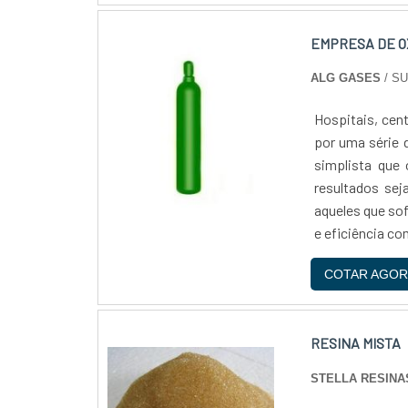
EMPRESA DE O
ALG GASES
/ S
Hospitais, cen
por uma série 
simplista que 
resultados sej
aqueles que so
e eficiência co
COTAR AGOR
RESINA MISTA
STELLA RESINA