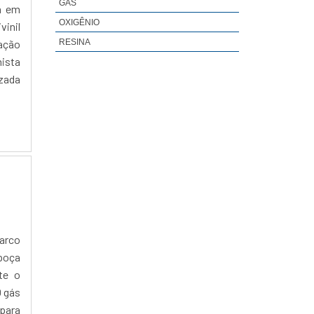
GÁS
a em
OXIGÊNIO
vinil
cação
RESINA
mista
izada
arco
 poça
te o
O gás
para