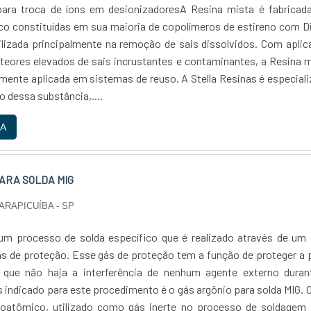
para troca de íons em desionizadoresA Resina mista é fabricad
ico constituídas em sua maioria de copolímeros de estireno com Di
ilizada principalmente na remoção de sais dissolvidos. Com apli
eores elevados de sais incrustantes e contaminantes, a Resina 
mente aplicada em sistemas de reuso. A Stella Resinas é especial
 dessa substância,....
A
ARA SOLDA MIG
ARAPICUÍBA - SP
um processo de solda específico que é realizado através de um 
ás de proteção. Esse gás de proteção tem a função de proteger a
 que não haja a interferência de nenhum agente externo duran
 indicado para este procedimento é o gás argônio para solda MIG. 
oatômico, utilizado como gás inerte no processo de soldagem 