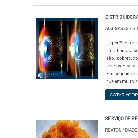
DISTRIBUIDORA
ALG GASES
/ S
Experiência e 
distribuidora 
são, sobretudo
ser observada a
Em segundo lug
que em muito se
COTAR AGOR
SERVIÇO DE R
REATON
/ DIADE