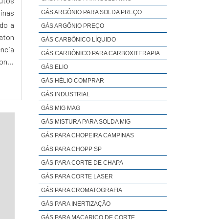
dutos
inas
GÁS ARGÔNIO PARA SOLDA PREÇO
ndo a
GÁS ARGÔNIO PREÇO
aton
GÁS CARBÔNICO LÍQUIDO
ência
GÁS CARBÔNICO PARA CARBOXITERAPIA
onta
GÁS ELIO
ndo a
GÁS HÉLIO COMPRAR
eços
GÁS INDUSTRIAL
r às
GÁS MIG MAG
o, a
tes e
GÁS MISTURA PARA SOLDA MIG
sinas
GÁS PARA CHOPEIRA CAMPINAS
GÁS PARA CHOPP SP
GÁS PARA CORTE DE CHAPA
GÁS PARA CORTE LASER
GÁS PARA CROMATOGRAFIA
GÁS PARA INERTIZAÇÃO
GÁS PARA MAÇARICO DE CORTE