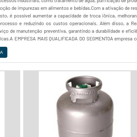
ocessos industriais, como tratamento de água, purificação de pro
oção de impurezas em alimentos e bebidas.Com a ativação de res
usto, é possível aumentar a capacidade de troca iônica, melhora
processo e reduzindo os custos operacionais. Além disso, a Re
viço de manutenção preventiva, garantindo a durabilidade e efici
iônicas.A EMPRESA MAIS QUALIFICADA DO SEGMENTOA empresa c
 altamente qualificada e equipamentos de última geração, garanti
A
egurança do serviço prestado. Além disso, a Reaton oferece pr
 e um atendimento personalizado, buscando sempre atende
específicas de cada cliente.Com anos de experiência no mercad
mpresa de confiança, comprometida em oferecer soluções eficien
de para seus clientes. Se você busca um serviço de ativação de re
sto e de confiança, não hesite em contatar a Reaton....