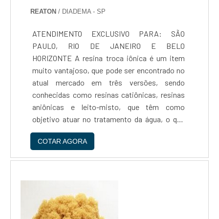
REATON
/ DIADEMA - SP
ATENDIMENTO EXCLUSIVO PARA: SÃO
PAULO, RIO DE JANEIRO E BELO
HORIZONTE A resina troca iônica é um item
muito vantajoso, que pode ser encontrado no
atual mercado em três versões, sendo
conhecidas como resinas catiônicas, resinas
aniônicas e leito-misto, que têm como
objetivo atuar no tratamento da água, o que
resulta em uma água quimicamente pura.O uso
COTAR AGORA
de resinas pode ser considerado muito
variado, já que ele atua em diferentes
situações oferecendo um alto desempenho.
Dentre os nichos mais comuns que este item é
utilizado, é possível citar: Agricultura;
Indústria em geral; Tratamento de águas.COMO
A RESINA ATUA EM NICHOS VARIADOSCom o