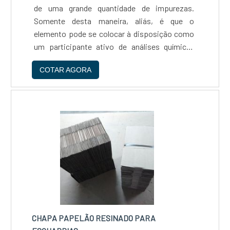
de uma grande quantidade de impurezas.
Somente desta maneira, aliás, é que o
elemento pode se colocar à disposição como
um participante ativo de análises químico-
físicas nos mais variados segmentos
COTAR AGORA
produtivos e indústrias diversas. Ao lado do
nitrogênio e do argônio, incl....
CHAPA PAPELÃO RESINADO PARA