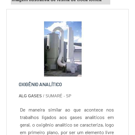
ponta. Esses fatores, somados a um time
com colaboradores proativos e profissionais
com vasta experiência na área, garantem uma
entrega de excelência de ponta a ponta.
Aproveite a visita para acessar o site e saber
mais sobre a empresa, os serviços e os
produtos!...
OXIGÊNIO ANALÍTICO
ALG GASES
/ SUMARÉ - SP
De maneira similar ao que acontece nos
trabalhos ligados aos gases analíticos em
geral, o oxigênio analítico se caracteriza, logo
em primeiro plano, por ser um elemento livre