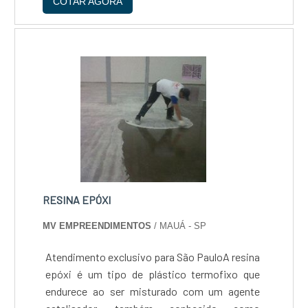
COTAR AGORA
mais eficiência ao procedimento de proteção
da poça de solda....
RESINA EPÓXI
MV EMPREENDIMENTOS
/ MAUÁ - SP
Atendimento exclusivo para São PauloA resina
epóxi é um tipo de plástico termofixo que
endurece ao ser misturado com um agente