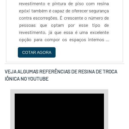
revestimento e pintura de piso com resina
do atrito. Além disso, o produto mantém as
epóxi também é capaz de oferecer segurança
peças limpas por conta da redução da
contra escorregões. É crescente o número de
potência do corte. Entre as demais
pessoas que optam por esse tipo de
características dos fluidos, é possível
revestimento, já que essa é uma excelente
citar:Oferece uma maior vida útil ao
opção para compor os espaços internos e
equipamento;Fácil utilização para o
decorar residências. Utilização da resina
operador;Excelente proteção contra
COTAR AGORA
epóxiAcompanhado do aumento da procura
oxidação. Garantia em fluido de corte solúvel
pelo revestimento e pintura de pisoi, também
contra oxidação Se você quer saber mais
s....
informações sobre corte solúvel para
VEJA ALGUMAS REFERÊNCIAS DE RESINA DE TROCA
oxidação e adquiri-lo, entre em contato com a
IÔNICA NO YOUTUBE
GREENQUÍMICA, empresa especializada na
fabricação de produtos químicos e no
desenvolvimento de soluções sustentáveis. .