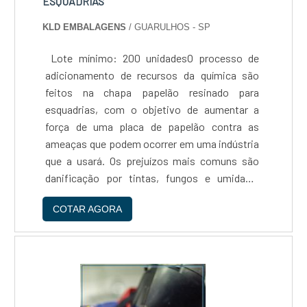
ESQUADRIAS
KLD EMBALAGENS
/ GUARULHOS - SP
Lote mínimo: 200 unidadesO processo de
adicionamento de recursos da química são
feitos na chapa papelão resinado para
esquadrias, com o objetivo de aumentar a
força de uma placa de papelão contra as
ameaças que podem ocorrer em uma indústria
que a usará. Os prejuízos mais comuns são
danificação por tintas, fungos e umidade.
Como funcionaO procedimento de se aplicar
COTAR AGORA
resina na chapa de papelão ocorre da seguinte
forma: Substâncias aditivas, Sub....