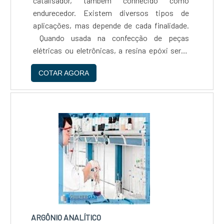
catalisador, também conhecido como
endurecedor. Existem diversos tipos de
aplicações, mas depende de cada finalidade.
Quando usada na confecção de peças
elétricas ou eletrônicas, a resina epóxi serve
também como isolante térmico, mantendo
COTAR AGORA
sua utilidade em outras áreas, como o uso da
resina em acetinado. O rendimento....
ARGÔNIO ANALÍTICO