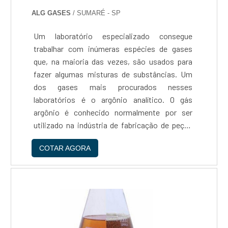
ALG GASES
/ SUMARÉ - SP
Um laboratório especializado consegue
trabalhar com inúmeras espécies de gases
que, na maioria das vezes, são usados para
fazer algumas misturas de substâncias. Um
dos gases mais procurados nesses
laboratórios é o argônio analítico. O gás
argônio é conhecido normalmente por ser
utilizado na indústria de fabricação de peças
automotivas, na siderurgia, na soldagem, na
COTAR AGORA
metalurgia, na conservação de alimentos e
eletrônicos quando em seu estado ind....