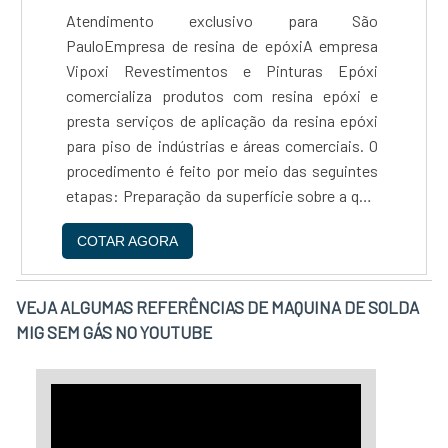
Atendimento exclusivo para São
PauloEmpresa de resina de epóxiA empresa
Vipoxi Revestimentos e Pinturas Epóxi
comercializa produtos com resina epóxi e
presta serviços de aplicação da resina epóxi
para piso de indústrias e áreas comerciais. O
procedimento é feito por meio das seguintes
etapas: Preparação da superfície sobre a qual
será aplicada a resina, Aplicação da resina
COTAR AGORA
epóxi, Aplicação do agente catalisador – para
o endurecimento da resina....
VEJA ALGUMAS REFERÊNCIAS DE MAQUINA DE SOLDA
MIG SEM GÁS NO YOUTUBE