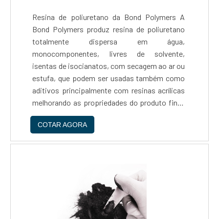
Resina de poliuretano da Bond Polymers A
Bond Polymers produz resina de poliuretano
totalmente dispersa em água,
monocomponentes, livres de solvente,
isentas de isocianatos, com secagem ao ar ou
estufa, que podem ser usadas também como
aditivos principalmente com resinas acrílicas
melhorando as propriedades do produto final.
Utilidades gerais Principais Vantagens da
COTAR AGORA
resina de poliuretano Dispersas em Água Bond
Polymers é que possui um alto pod....