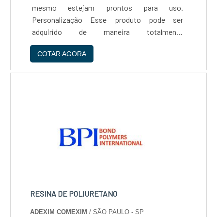
mesmo estejam prontos para uso.
Personalização Esse produto pode ser
adquirido de maneira totalmente
personalizada, com grande variedade de
COTAR AGORA
tamanhos, funções, e recursos extras.
Vantagens do produto - Armazenamento
seguro, - Aumenta a produtividade, -
Otimização da....
RESINA DE POLIURETANO
ADEXIM COMEXIM
/ SÃO PAULO - SP