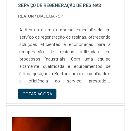
SERVIÇO DE REGENERAÇÃO DE RESINAS
REATON
/ DIADEMA - SP
A Reaton é uma empresa especializada em
serviço de regeneração de resinas, oferecendo
soluções eficientes e econômicas para a
recuperação de resinas utilizadas em
processos industriais. Com uma equipe
altamente qualificada e equipamentos de
última geração, a Reaton garante a qualidade e
a eficiência do serviço prestado.A
regeneração de resinas é uma alternativa
COTAR AGORA
sustentável e econômica para a substituição
de resinas saturadas, permitindo a reutilização
desses materiais em novos processos
produtivos. Além disso, a regeneração de
resinas contribui para a redução de resíduos e