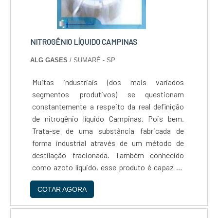
NITROGÊNIO LÍQUIDO CAMPINAS
ALG GASES
/ SUMARÉ - SP
Muitas industriais (dos mais variados
segmentos produtivos) se questionam
constantemente a respeito da real definição
de nitrogênio líquido Campinas. Pois bem.
Trata-se de uma substância fabricada de
forma industrial através de um método de
destilação fracionada. Também conhecido
como azoto líquido, esse produto é capaz de
manter a temperatura abaixo do ponto ideal de
COTAR AGORA
congelamento de substâncias básicas e
diversas – como é o caso da água, repr....