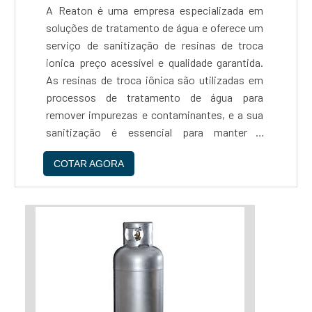
A Reaton é uma empresa especializada em
qualidade para seus clientes. Se você busca
soluções de tratamento de água e oferece um
um serviço de ativação de resinas ionica preço
serviço de sanitização de resinas de troca
justo e de confiança, não hesite em contatar a
ionica preço acessível e qualidade garantida.
Reaton....
As resinas de troca iônica são utilizadas em
processos de tratamento de água para
remover impurezas e contaminantes, e a sua
sanitização é essencial para manter a
eficiência do processo e prolongar a vida útil
COTAR AGORA
das resinas.O processo de sanitização da
Reaton é realizado por profissionais
altamente capacitados e utiliza produtos
químicos de alta qualidade, garantindo a
eliminação de bactérias, fungos e outros
micro-organismos que possam comprometer
a qualidade da água tratada. Além disso, a
empresa utiliza equipamentos modernos e
tecnologia de ponta para garantir a eficiência