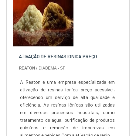
para a preservação do meio ambiente.A
Reaton é uma empresa de confiança,
comprometida com a satisfação de seus
clientes e com a qualidade de seus serviços.
Com anos de experiência no mercado, a
Reaton é referência em regeneração de
resinas, oferecendo soluções personalizadas e
eficientes para atender às necessidades de
ATIVAÇÃO DE RESINAS IONICA PREÇO
cada cliente. Se você busca um serviço de
REATON
/ DIADEMA - SP
regeneração de resinas de qualidade e
confiança, conte com a Reaton....
A Reaton é uma empresa especializada em
ativação de resinas ionica preço acessível,
oferecendo um serviço de alta qualidade e
eficiência. As resinas iônicas são utilizadas
em diversos processos industriais, como
tratamento de água, purificação de produtos
químicos e remoção de impurezas em
alimentos e bebidas.Com a ativação de resinas