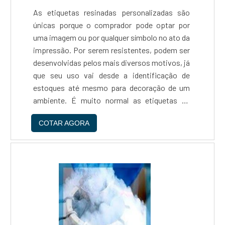
As etiquetas resinadas personalizadas são
únicas porque o comprador pode optar por
uma imagem ou por qualquer símbolo no ato da
impressão. Por serem resistentes, podem ser
desenvolvidas pelos mais diversos motivos, já
que seu uso vai desde a identificação de
estoques até mesmo para decoração de um
ambiente. É muito normal as etiquetas de
resinas sejam usadas como brindes,
COTAR AGORA
principalmente para marketing, porque elas
são fabricadas em grande quan....