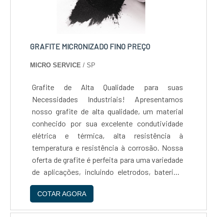
GRAFITE MICRONIZADO FINO PREÇO
MICRO SERVICE
/ SP
Grafite de Alta Qualidade para suas
Necessidades Industriais! Apresentamos
nosso grafite de alta qualidade, um material
conhecido por sua excelente condutividade
elétrica e térmica, alta resistência à
temperatura e resistência à corrosão. Nossa
oferta de grafite é perfeita para uma variedade
de aplicações, incluindo eletrodos, baterias,
lubrificantes e materiais refratários. Seja para
COTAR AGORA
a fabricação de eletrodos para fornos
elétricos, para uso em baterias de íon-lítio,