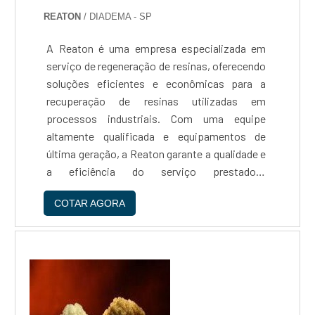
REATON
/ DIADEMA - SP
A Reaton é uma empresa especializada em
serviço de regeneração de resinas, oferecendo
soluções eficientes e econômicas para a
recuperação de resinas utilizadas em
processos industriais. Com uma equipe
altamente qualificada e equipamentos de
última geração, a Reaton garante a qualidade e
a eficiência do serviço prestado.A
regeneração de resinas é uma alternativa
COTAR AGORA
sustentável e econômica para a substituição
de resinas saturadas, permitindo a reutilização
desses materiais em novos processos
produtivos. Além disso, a regeneração de
resinas contribui para a redução de resíduos e
para a preservação do meio ambiente.A
Reaton é uma empresa de confiança,