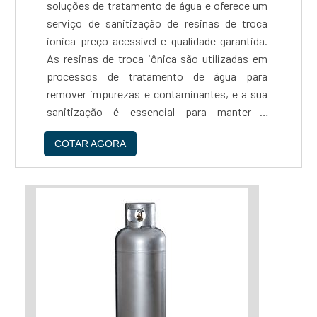
soluções de tratamento de água e oferece um
um serviço de ativação de resinas ionica preço
serviço de sanitização de resinas de troca
justo e de confiança, não hesite em contatar a
ionica preço acessível e qualidade garantida.
Reaton....
As resinas de troca iônica são utilizadas em
processos de tratamento de água para
remover impurezas e contaminantes, e a sua
sanitização é essencial para manter a
eficiência do processo e prolongar a vida útil
COTAR AGORA
das resinas.O processo de sanitização da
Reaton é realizado por profissionais
altamente capacitados e utiliza produtos
químicos de alta qualidade, garantindo a
eliminação de bactérias, fungos e outros
micro-organismos que possam comprometer
a qualidade da água tratada. Além disso, a
empresa utiliza equipamentos modernos e
tecnologia de ponta para garantir a eficiência
do processo e a segurança dos seus