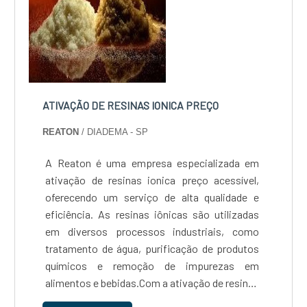
comprometida com a satisfação de seus
clientes e com a qualidade de seus serviços.
Com anos de experiência no mercado, a
Reaton é referência em regeneração de
resinas, oferecendo soluções personalizadas e
eficientes para atender às necessidades de
ATIVAÇÃO DE RESINAS IONICA PREÇO
cada cliente. Se você busca um serviço de
REATON
/ DIADEMA - SP
regeneração de resinas de qualidade e
confiança, conte com a Reaton....
A Reaton é uma empresa especializada em
ativação de resinas ionica preço acessível,
oferecendo um serviço de alta qualidade e
eficiência. As resinas iônicas são utilizadas
em diversos processos industriais, como
tratamento de água, purificação de produtos
químicos e remoção de impurezas em
alimentos e bebidas.Com a ativação de resinas
ionica preço justo, é possível aumentar a