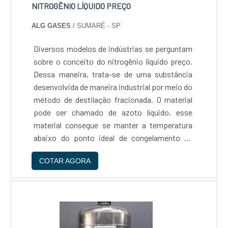
NITROGÊNIO LÍQUIDO PREÇO
ALG GASES
/ SUMARÉ - SP
Diversos modelos de indústrias se perguntam
sobre o conceito do nitrogênio líquido preço.
Dessa maneira, trata-se de uma substância
desenvolvida de maneira industrial por meio do
método de destilação fracionada. O material
pode ser chamado de azoto líquido, esse
material consegue se manter a temperatura
abaixo do ponto ideal de congelamento de
substâncias básicas e diversas – como é o
COTAR AGORA
caso da água, representada pelo elemento
químico H2O. A pri....