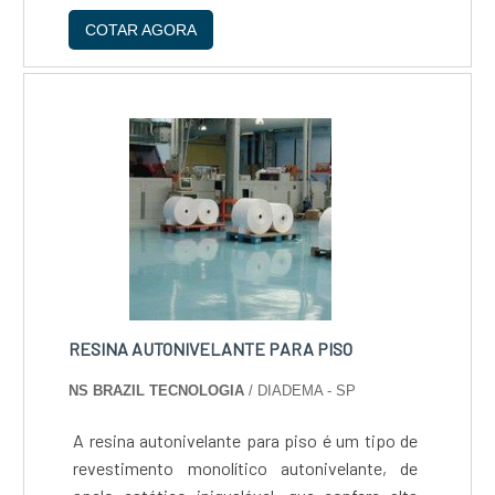
Dióxido de Carbono, o que proporciona ainda
COTAR AGORA
mais eficiência ao procedimento de proteção
da poça de solda....
RESINA AUTONIVELANTE PARA PISO
NS BRAZIL TECNOLOGIA
/ DIADEMA - SP
A resina autonivelante para piso é um tipo de
revestimento monolítico autonivelante, de