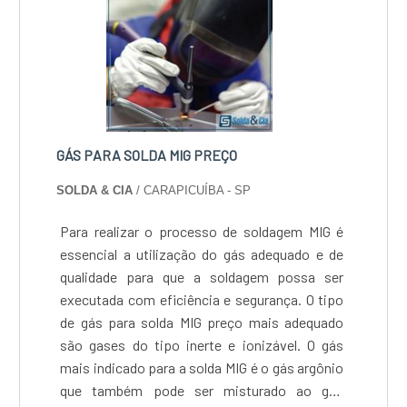
poço artesiano.Isso se deve ao fato de ser
comprometida com os serviços e
responsável, conquistas adquiridas porque
investiu em uma estrutura que hoje conta com
escritório de alta qualidade onde são
realizadas as atividades e tecnologia de
ponta. Esses fatores, somados a um time
GÁS PARA SOLDA MIG PREÇO
com colaboradores proativos e profissionais
SOLDA & CIA
/ CARAPICUÍBA - SP
com vasta experiência na área, garantem uma
entrega de excelência de ponta a ponta.
Para realizar o processo de soldagem MIG é
Aproveite a visita para acessar o site e saber
essencial a utilização do gás adequado e de
mais sobre a empresa, os serviços e os
qualidade para que a soldagem possa ser
produtos!
executada com eficiência e segurança. O tipo
de gás para solda MIG preço mais adequado
são gases do tipo inerte e ionizável. O gás
mais indicado para a solda MIG é o gás argônio
que também pode ser misturado ao gás