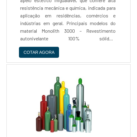
apelo estético inigualável, que confere alta
resistência mecânica e química, indicada para
aplicação em residências, comércios e
indústrias em geral. Principais modelos do
material Monolith 3000 – Revestimento
autonivelante 100% sólidos,
impermeabilizante, a base de polímeros epóxi
COTAR AGORA
de alta fluidez, Monolith UT 3000 –
revestimento autonivelante à base de res....