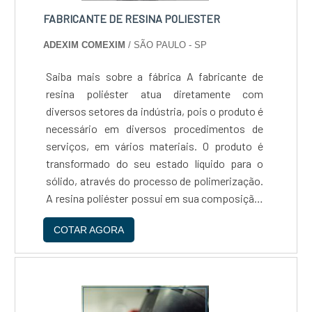
comprometimento da empresa com seus
FABRICANTE DE RESINA POLIESTER
clientes.Existem muitas formas diferentes de
ADEXIM COMEXIM
/ SÃO PAULO - SP
demonstrar conhecimento e autoridade em
uma área de atuação. Os motivos pelos quais a
Saiba mais sobre a fábrica A fabricante de
Reaton é destaque sempre que buscar por
resina poliéster atua diretamente com
manutenção preventiva de sistema de
diversos setores da indústria, pois o produto é
tratamento de água: Colaboradores proativos;
necessário em diversos procedimentos de
Profissionais com vasta experiência na área;
serviços, em vários materiais. O produto é
Trabalhadores de alta qualidade; Escritório de
transformado do seu estado líquido para o
alta qualidade onde são realizadas as
sólido, através do processo de polimerização.
atividades; Tecnologia de ponta;
A resina poliéster possui em sua composição,
Equipamentos de última geração. A EMPRESA
um peso molecular bem grande, como o
MAIS QUALIFICADA DO SEGMENTOSomente
COTAR AGORA
próprio nome do produto já diz. Poli significa
na Reaton tem tudo que se precisa para
muitos, e a palavr....
manutenção preventiva de sistema de
tratamento de água. É possível encontrar uma
grande variedade no portfólio como filtros
para condomínio e tratamento de água de