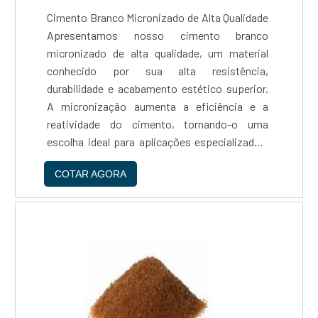
Cimento Branco Micronizado de Alta Qualidade
Apresentamos nosso cimento branco
micronizado de alta qualidade, um material
conhecido por sua alta resistência,
durabilidade e acabamento estético superior.
A micronização aumenta a eficiência e a
reatividade do cimento, tornando-o uma
escolha ideal para aplicações especializadas.
Nossa oferta de cimento branco é perfeita
COTAR AGORA
para uma variedade de aplicações, incluindo
construção de edifícios, revestimentos de
paredes, pisos, artesanato e trabalhos
decorativos. Seja para a construção de uma
nova estrutura, para dar um acabamento liso e
brilhante às suas paredes, ou para criar belas
peças de arte, nosso cimento branco oferece
desempenho excepcional. - Qualidade