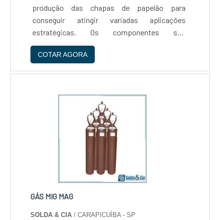
produção das chapas de papelão para
conseguir atingir variadas aplicações
estratégicas. Os componentes são
acrescentados na mistura durante o
COTAR AGORA
desenvolvimento ou no momento de se aplicar
o revestimento nas propriedades do papelão,
a....
GÁS MIG MAG
SOLDA & CIA
/ CARAPICUÍBA - SP