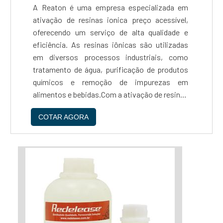
A Reaton é uma empresa especializada em
ativação de resinas ionica preço acessível,
oferecendo um serviço de alta qualidade e
eficiência. As resinas iônicas são utilizadas
em diversos processos industriais, como
tratamento de água, purificação de produtos
químicos e remoção de impurezas em
alimentos e bebidas.Com a ativação de resinas
ionica preço justo, é possível aumentar a
COTAR AGORA
capacidade de troca iônica, melhorando a
eficiência do processo e reduzindo os custos
operacionais. Além disso, a Reaton oferece
um serviço de manutenção preventiva,
garantindo a durabilidade e eficiência das
resinas iônicas.A EMPRESA MAIS
QUALIFICADA DO SEGMENTOA empresa conta
com uma equipe altamente qualificada e
equipamentos de última geração, garantindo a