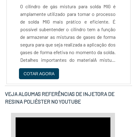
O cilindro de gás mistura para solda MIG é
amplamente utilizado para tornar o processo
de solda MIG mais prático e eficiente. É
possível subentender o cilindro tem a função
de armazenar as misturas de gases de forma
segura para que seja realizada a aplicação dos
gases de forma efetiva no momento da solda.
Detalhes importantes do materialA mistura
armazenada no cilindro de gás utilizado
COTAR AGORA
especificamente em solda MIG armazena a
mistura de dois ga....
VEJA ALGUMAS REFERÊNCIAS DE INJETORA DE
RESINA POLIÉSTER NO YOUTUBE