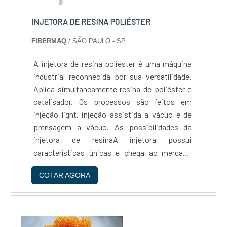
INJETORA DE RESINA POLIÉSTER
FIBERMAQ
/ SÃO PAULO - SP
A injetora de resina poliéster é uma máquina
industrial reconhecida por sua versatilidade.
Aplica simultaneamente resina de poliéster e
catalisador. Os processos são feitos em
injeção light, injeção assistida a vácuo e de
prensagem a vácuo. As possibilidades da
injetora de resinaA injetora possui
características únicas e chega ao mercado
para inovar. Conheça suas vantagens e
COTAR AGORA
possibilidades: A vantagem da injetora com
braço pantográfico ...