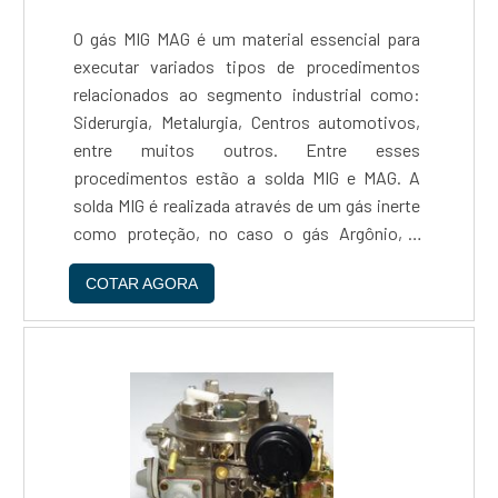
O gás MIG MAG é um material essencial para
executar variados tipos de procedimentos
relacionados ao segmento industrial como:
Siderurgia, Metalurgia, Centros automotivos,
entre muitos outros. Entre esses
procedimentos estão a solda MIG e MAG. A
solda MIG é realizada através de um gás inerte
como proteção, no caso o gás Argônio, a
solda MAG por outro lado utiliza como gás de
COTAR AGORA
proteção o dióxido de carbono. Em ambos os
processos é obtido calor at....