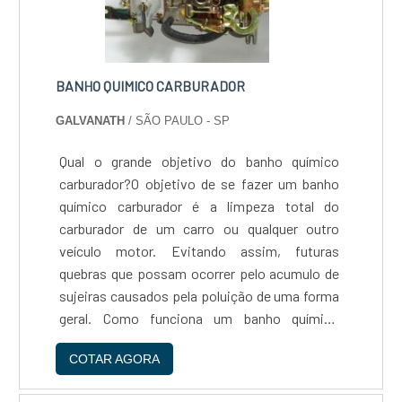
BANHO QUIMICO CARBURADOR
GALVANATH
/ SÃO PAULO - SP
Qual o grande objetivo do banho químico
carburador?O objetivo de se fazer um banho
químico carburador é a limpeza total do
carburador de um carro ou qualquer outro
veículo motor. Evitando assim, futuras
quebras que possam ocorrer pelo acumulo de
sujeiras causados pela poluição de uma forma
geral. Como funciona um banho químico
carburador?O banho químico carburador como
COTAR AGORA
o nome já diz é um processo químico no qual é
constituído por substâncias a....