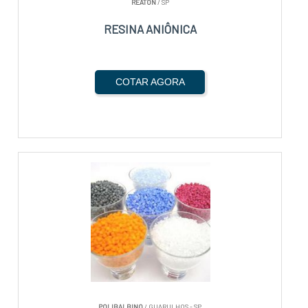
REATON
/ SP
RESINA ANIÔNICA
COTAR AGORA
POLIBALBINO
/ GUARULHOS - SP