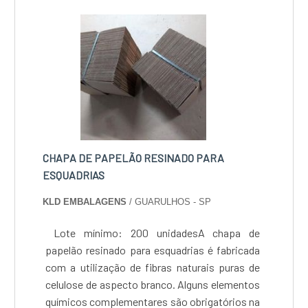
forma e cor): Branco off White - Odor e limite
de odor: Específico do produto -
Granulometria: Máximo 0,50% retido #400
CHAPA DE PAPELÃO RESINADO PARA
ESQUADRIAS
KLD EMBALAGENS
/ GUARULHOS - SP
Lote mínimo: 200 unidadesA chapa de
papelão resinado para esquadrias é fabricada
com a utilização de fibras naturais puras de
celulose de aspecto branco. Alguns elementos
químicos complementares são obrigatórios na