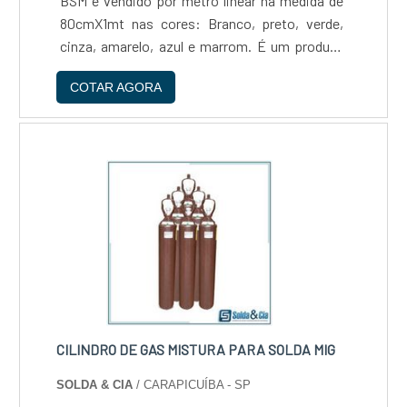
BSM é vendido por metro linear na medida de
80cmX1mt nas cores: Branco, preto, verde,
cinza, amarelo, azul e marrom. É um produto
de fácil instalação, podendo ser aplicado
COTAR AGORA
diretamente sobre o contra piso que deve
estar liso....
CILINDRO DE GAS MISTURA PARA SOLDA MIG
SOLDA & CIA
/ CARAPICUÍBA - SP