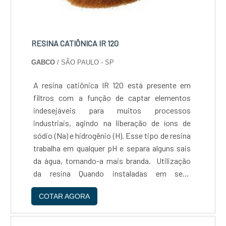
Superior: Nosso cimento branco passa por
um rigoroso processo de controle de qualidade
para garantir que você receba apenas o melhor
produto. - Atendimento ao Cliente Exemplar:
RESINA CATIÔNICA IR 120
Nossa equipe de atendimento ao cliente está
GABCO
/ SÃO PAULO - SP
sempre pronta para ajudá-lo com suas
necessidades e responder a todas as suas
A resina catiônica IR 120 está presente em
perguntas. - Fornecimento de pequenas
filtros com a função de captar elementos
quantidades. Não perca a oportunidade de
indesejáveis para muitos processos
experimentar a diferença que nosso cimento
industriais, agindo na liberação de íons de
branco pode fazer em seus projetos de
sódio (Na) e hidrogênio (H). Esse tipo de resina
construção. Entre em contato conosco hoje
trabalha em qualquer pH e separa alguns sais
mesmo para saber mais e fazer seu pedido!
da água, tornando-a mais branda. Utilização
COMPOSIÇÃO QUÍMICA - Composto de
da resina Quando instaladas em seus
silicatos, aluminatos e ferro aluminato, gesso
respectivos vasos de trabalho, a resina
e cargas minerais PROPRIEDADES FÍSICAS E
COTAR AGORA
catiônica deve se submeter a um
QUÍMICAS - Característica Especificação
procedimento de ativação, pois aprese....
Resultado obtido - Aspecto (estado físico,